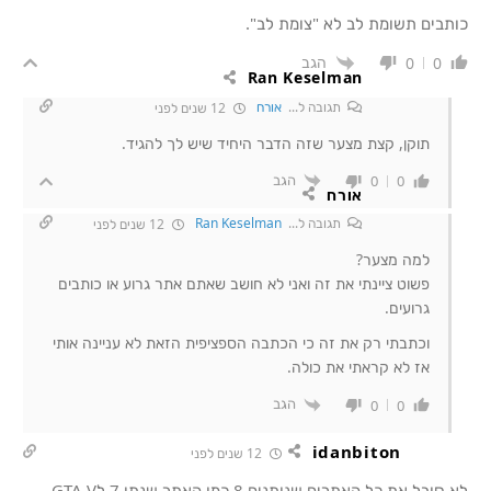
כותבים תשומת לב לא "צומת לב".
הגב
0
0
Ran Keselman
תגובה ל...
אורח
12 שנים לפני
תוקן, קצת מצער שזה הדבר היחיד שיש לך להגיד.
הגב
0
0
אורח
תגובה ל...
Ran Keselman
12 שנים לפני
למה מצער?
פשוט ציינתי את זה ואני לא חושב שאתם אתר גרוע או כותבים
גרועים.
וכתבתי רק את זה כי הכתבה הספציפית הזאת לא עניינה אותי
אז לא קראתי את כולה.
הגב
0
0
idanbiton
12 שנים לפני
לא סובל את כל האתרים שנותנים 8 כמו האתר שנתן 7 לGTA V