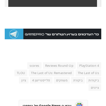
scores
Reviews Round-Up
PlayStation 4
TLOU
The Last of Us: Remastered
The Last of Us
ביקורות
ביקורת
משחקים
פלייסטיישן 4
ציון
ציונים
ערוץ ה-Google News של גיימפרו