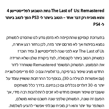
The Last of Us: Remastered נחת השבוע לפלייסטיישן 4
והוא מוכיח רק דבר אחד – הטוב ביותר ל- PS3 הפך לטוב ביותר
ל- PS4
בתערוכת קומיקון שהתקיימה לא מזמן
נודע
לנו שהסרט למשחק
נמצא בפיתוח
אך לא פורסם יותר מזה, לכן נחזור רגע אחורה,
The Last of Us יצא לפני שנה לפלייסטיישן 3 ומיד הוכרז
כמשחק הטוב ביותר לקונסולה, לצד
ביקורת
שלנו שלא הורידה
את הממוצע. המשחק המשופר Remastered ששוחרר לדור
החדש מציג שיפור בגרפיקה, ברזולוציה וגם כ- 60 פריימים לשנייה
(עם אפשרות לנעילה ב-30), בנוסף כל ההרחבות ששוויין עומד על
יותר מ- 30 דולרים נכללים גם כן בחינם. בדרך כלל משחקים
שעוברים שיפור ויוצאים מחדש לא זוכים להתלהבות רבה מידי, אך
הפעם זה שונה, המשחק שלפני שנה חשבנו שהוא מושלם,
השתפר עוד יותר והוא רק מוכיח שבלתי אפשרי להגיע לשלמות.