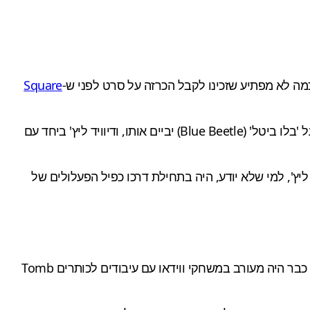
מה לא מפתיע שזכינו לקבל הכרזה על סרט לפני ש-
Square
תזכה לעיבוד קולנועי ותגיע למסך הגדול. אנחל מנואל סוטו שחתום על 'בלו ביטל' (Blue Beetle) יביים אותו, ודיוויד ליץ' ביחד עם
מד מאחורי שני הסרטים "סתם אחד" ו"הכפיל" וההפקה תיעשה דרך האולפן 87North Productions. דיוויד ליץ', למי שלא יודע, היה בתחילת דרכו כפיל הפעלולים של
כמו כן, מפיקים נוספים יעבדו על הסרט כמו דמיטרי מ. ג'ונסון, מייק גולדברג וטימותי אי. סטיבנסון מחברת Story Kitchen. הצוות כבר היה מעורב במשחקי ווידאו עם עיבודים לכותרים Tomb