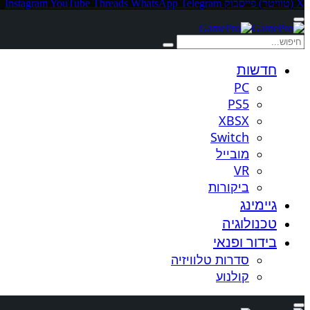
X (טוויטר)
פייסבוק
Telegram
WhatsApp
Threads
YouTube
Instagram
חדשות
PC
PS5
XBSX
Switch
מובייל
VR
ביקורות
גיימינג
טכנולוגיה
בידור ופנאי
סדרות טלוויזיה
קולנוע