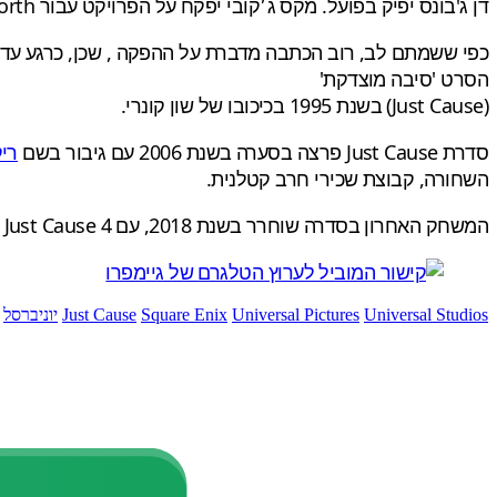
דן ג'בונס יפיק בפועל. מקס ג׳קובי יפקח על הפרויקט עבור 87North. סמנכ"ל בכיר לפיתוח ההפקה ריאן ג'ונס ומנהל הפיתוח טוני דוקרט יפקחו על הפרויקט עבור האולפן.
כפי ששמתם לב, רוב הכתבה מדברת על ההפקה , שכן, כרגע עדיין
הסרט 'סיבה מוצדקת'
(Just Cause) בשנת 1995 בכיכובו של שון קונרי.
סדרת Just Cause פרצה בסערה בשנת 2006 עם גיבור בשם
ריק
השחורה, קבוצת שכירי חרב קטלנית.
המשחק האחרון בסדרה שוחרר בשנת 2018, עם Just Cause 4 כשהתכנונים להביא את הסדרה גם למובייל, עם כותר בשם 'Just Cause Mobile', כשלו, והפרויקט בוטל.
Universal Studios
Universal Pictures
Square Enix
Just Cause
יוניברסל