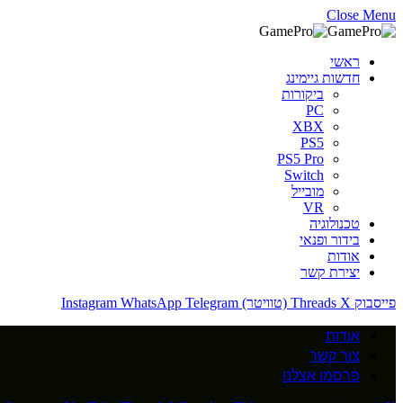
Close Menu
ראשי
חדשות גיימינג
ביקורות
PC
XBX
PS5
PS5 Pro
Switch
מובייל
VR
טכנולוגיה
בידור ופנאי
אודות
יצירת קשר
פייסבוק
X (טוויטר)
Threads
Telegram
WhatsApp
Instagram
אודות
צור קשר
פרסמו אצלנו