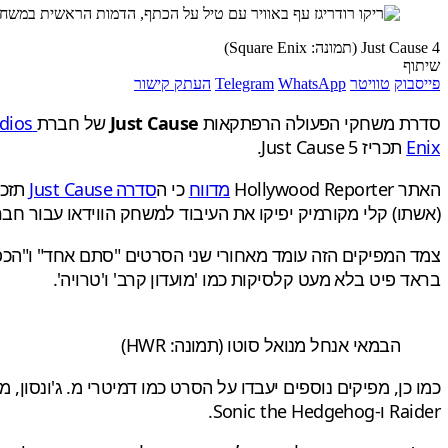
Just Cause 4 (תמונה: Square Enix)
שיתוף
פייסבוק
טוויטר
WhatsApp
Telegram
העתק קישור
סדרת משחקי הפעולה הרפתקאות
Just Cause
של חברת
Avalanche Studios
Enix
תכריז Just Cause 5.
האתר Hollywood Reporter
מדווח
כי ה
סדרה Just Cause
(אשתו) קלי מקורמיק יפיקו את העיבוד למשחק הווידאו עבור חברת יוניברסל (tures
בראד פיט בלא מעט קלסיקות כמו 'מועדון קרב' ו'טרויה'.
הבמאי אנחל מנואל סוטו (תמונה: HWR)
Raider ו-Sonic the Hedgehog.