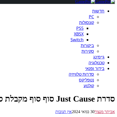
חדשות
PC
קונסולות
PS5
XBSX
Switch
ביקורות
סקירות
גיימינג
טכנולוגיה
בידור ופנאי
סדרות טלוויזיה
נטפליקס
קולנוע
סדרת Just Cause סוף סוף מקבלת סרט, מאת הבמאי של 'בלו ביטל'
אביתר מנצור
30 במאי 2024
אין תגובות