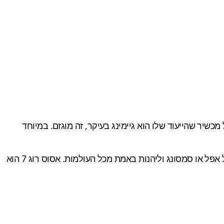
 מופקע של כ-6000 שקלים על מכשיר שהייעוד שלו הוא גיימינג בעיקר, זה מוגזם. במיוחד
לא מובילה את הרשימה, כי במחיר שלו מומלץ לרכוש כבר ספינת דגל של אפל או סמסונג וליהנות באמת מכל העולמות. אסוס רוג 7 הוא