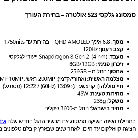
סמסונג גלקסי S23 אולטרה – בחירת העורך
מסך
: 6.8 אינץ' QHD AMOLED | בהירות עד 1750nits
קצב רענון
: 120Hz
מעבד
: Snapdragon 8 Gen 2 (4 nm) ייעודי לגלקסי
זיכרון פנימי
: 8GB/12GB
אחסון
: החל מ – 256GB
מצלמה ראשית
: (אחורי/קדמי): 200MP ראשי, 12MP 10MP ראשי, 12MP00 טלפוטו / 12MP סלפי
חיי סוללה
(דקות:שעות): 13:09 (60Hz) / 12:22 (מסתגל)
מהירות טעינה
: 45W
משקל
: 233g
מחיר בישראל
: החל מ-3600 שקלים
בתחילת השנה השיקה סמסונג את מכשיר הדגל החדש שלה
tra
הציגה קוואלקום עד היום. לאחר שנים שבארץ קיבלנו טלפונים מדגם גלקסי מבוססי Exynos, המעבר 