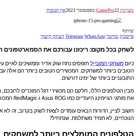
מערכת GamePro
22 בספטמבר 2023
אין תגובות
שיתוף
פייסבוק
טוויטר
WhatsApp
Telegram
העתק קישור
לשחק בכל מקום: ריכזנו עבורכם את הסמארטפונים המו
כיום
משחקי המובייל
תופסים נתח שוק אדיר וממשיכים לאיים על
הטובים ביותר למשחקים. המכשירים הטובים ביותר הם אלה עם 
התובעניים ביותר של ימינו דורשים.
מבין הטלפונים הללו, חלקם הם מכשירי דגל המוכרים לרובכם, ה
את מותגי הגיימינג היעודיים כמו Asus ROG ו-RedMagic המכוונים במיוחד לגיימרים ובסופו של דבר, תוכלו לקבל בעבור כל תקציב את הטלפון גיימינג הבא שלכם.
חשוב לציין, הדורות הבאים עומדים לצאת לשוק בקרוב, זה לא 
הנוכחיים, לא תמיד משתלמת. שנתחיל?
הטלפונים המומלצים ביותר למשחקים