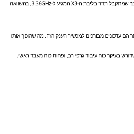
השילוב הנ"ל מאפשר לגלקסי S23 תדרי עבודה גבוהים יותר של המעבד והליבה הגרפית, לעומת Snapdragon 8 Gen 2 "רגיל". כך שמתקבל תדר בליבת ה-X3 המגיע ל-3.36GHz, בהשוואה
 2023, המצלמות המשודרגות והמעבד היעיל ביותר הם עדכונים מבורכים למכשיר הענק הזה, מה שהופך אותו