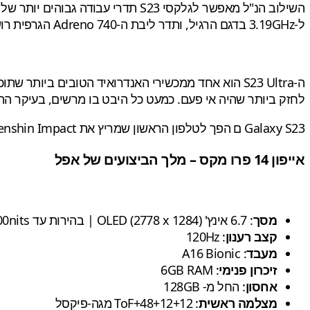
ל-3.19GHz בדגם הרגיל, ותדר ליבת ה-Adreno 740 הגרפית רושם 719MHz לעומת-680MHz.
לחזק ביותר שהיה אי פעם. כמעט כל היבט בו מרשים, בעיקר התצ
Galaxy S23 ם הפך לטלפון הראשון שמריץ את Genshin Impact בקצב רענון של 120Hz. מדובר באחד המשחקים הפופולרים שדורש בעיקר כוח עיבוד גרפי רב, ופחות כוח מעבד ראשי.
אייפון 14 פרו מקס – מלך הביצועים של אפל
מסך
: 6.7 אינץ' OLED (2778 x 1284) | בהירות עד 2000nits
קצב רענון
: 120Hz
מעבד
: A16 Bionic
זיכרון פנימי
: 6GB RAM
אחסון
: החל מ- 128GB
מצלמה ראשית
: 48+12+12+ToF מגה-פיקסל