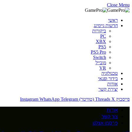
Close Menu
ראשי
חדשות גיימינג
ביקורות
PC
XBX
PS5
PS5 Pro
Switch
מובייל
VR
טכנולוגיה
בידור ופנאי
אודות
יצירת קשר
פייסבוק
X (טוויטר)
Threads
Telegram
WhatsApp
Instagram
אודות
צור קשר
פרסמו אצלנו