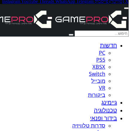
X (טוויטר)
פייסבוק
Telegram
WhatsApp
Threads
YouTube
Instagram
חדשות
PC
PS5
XBSX
Switch
מובייל
VR
ביקורות
גיימינג
טכנולוגיה
בידור ופנאי
סדרות טלוויזיה