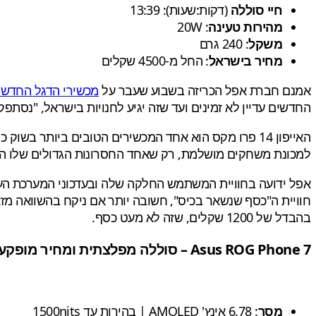
חיי סוללה
(דקות:שעות): 13:39
מהירות טעינה
: 20W
משקל
: 240 גרם
מחיר בישראל
: החל מ-4500 שקלים
אמנם חברת אפל הכריזה בשבוע שעבר על
מכשירי הדגל החדשי
החדשים עדיין לא זמינים ועד שזה יגיע לחנויות בישראל, "נסתפק
למכונת משחקים מושלמת, רק שאחד החסרונות הגדולים שלו הוא הטעינה ה
אפל ידועה בחוויית המשתמש החלקה שלה ובעדכוני המערכת העקב
חוויית ה"כסף שנשאר בכיס", חשובה יותר אם ניקח בהשוואה מזאפ את הגלקסי S23 
בהבדל של 1200 שקלים, שזה לא מעט כסף.
Asus ROG Phone 7 – סוללה מפלצתית ומחיר מופקע
מסך
: 6.78 אינץ' AMOLED | בהירות עד 1500nits