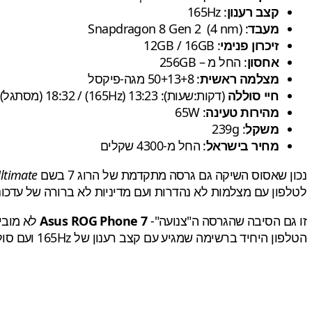
קצב רענון
: 165Hz
מעבד
: Snapdragon 8 Gen 2 (4 nm)
זיכרון פנימי
: 12GB / 16GB
אחסון
: החל מ – 256GB
מצלמה ראשית
: 50+13+8 מגה-פיקסל
חיי סוללה
(דקות:שעות): 13:23 (165Hz) / 18:32 (מסתגל)
מהירות טעינה
: 65W
משקל
: 239g
מחיר בישראל
: החל מ-4300 שקלים
נכון שאסוס השיקה גם גרסה מתקדמת של הרוג 7 בשם
ltimate
לטלפון עם מצלמות לא נהדרות ועם מדיניות לא ברורה של עדכו
זו גם הסיבה שהגרסה ה"צנועה"-
Asus ROG Phone 7
הטלפון היחיד ברשימה שמגיע עם קצב רענון של 165Hz ועם סוללה מפלצתית שהתאימה את עצמה למחיר- 6000mAh.