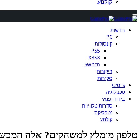
קולנוע
חדשות
PC
קונסולות
PS5
XBSX
Switch
ביקורות
סקירות
גיימינג
טכנולוגיה
בידור ופנאי
סדרות טלוויזיה
נטפליקס
קולנוע
טלפון מומלץ למשחקים? אלה המכשירים ה