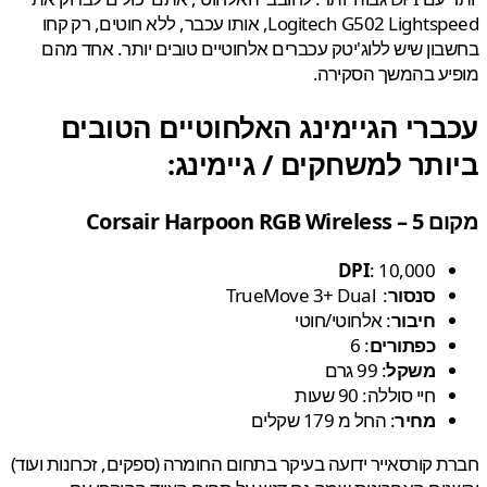
Logitech G502 Lightspeed, אותו עכבר, ללא חוטים, רק קחו
ון שיש ללוג'יטק עכברים אלחוטיים טובים יותר. אחד מהם
יע בהמשך הסקירה.
ברי הגיימינג האלחוטיים הטובים
תר למשחקים / גיימינג:
Corsair Harpoon RGB
DPI
: 10,000
סנסור
: TrueMove 3+ Dual
חיבור
: אלחוטי/חוטי
כפתורים
: 6
משקל
: 99 גרם
חיי סוללה: 90 שעות
מחיר
: החל מ 179 שקלים
 קורסאייר ידועה בעיקר בתחום החומרה (ספקים, זכרונות ועוד)