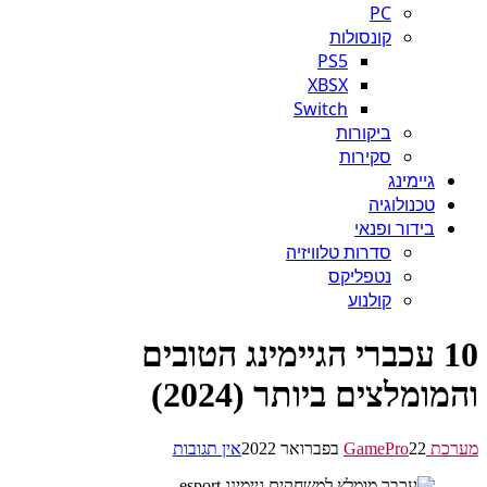
PC
קונסולות
PS5
XBSX
Switch
ביקורות
סקירות
גיימינג
טכנולוגיה
בידור ופנאי
סדרות טלוויזיה
נטפליקס
קולנוע
10 עכברי הגיימינג הטובים
ומלצים ביותר (2024)
GamePr
22 בפברואר 2022
אין תגובות