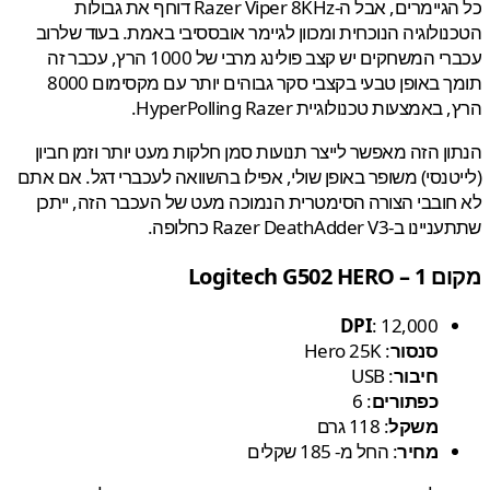
כל הגיימרים, אבל ה-Razer Viper 8KHz דוחף את גבולות
ולוגיה הנוכחית ומכוון לגיימר אובססיבי באמת. בעוד שלרוב
עכברי המשחקים יש קצב פולינג מרבי של 1000 הרץ, עכבר זה
תומך באופן טבעי בקצבי סקר גבוהים יותר עם מקסימום 8000
אמצעות טכנולוגיית HyperPolling Razer.
ן הזה מאפשר לייצר תנועות סמן חלקות מעט יותר וזמן חביון
טנסי) משופר באופן שולי, אפילו בהשוואה לעכברי דגל. אם אתם
ובבי הצורה הסימטרית הנמוכה מעט של העכבר הזה, ייתכן
Razer DeathAdder V3 כחלופה.
Logitech G502 
DPI
: 12,000
סנסור
: Hero 25K
חיבור
: USB
כפתורים
: 6
משקל
: 118 גרם
מחיר
: החל מ- 185 שקלים