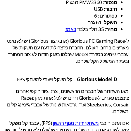
סנסור
: Pixart PMW3360
חיבור
: USB
כפתורים
: 6
משקל
: 61 גרם
מחיר
: 35 דולר בלבד
באמזון
ל-Glorious PC Gaming Race (או בקיצור Glorious) יש לא מעט
צים ברחבי העולם. החברה פרצה לתודעה עם השקות של
עכברי גיימינג בסדרת Model שבלטו בשוק הודות לעיצוב המחורר
יקר המשקל הקל שלהם.
Glorious Model D
– קל משקל וייעודי למשחקי FPS
השחרור של הכברים הראשונים, יצרני ציוד היקפי אחרים
צימצמו פערים ל-Glorious והיום יש לכל אחת מהן Razer,
Steelseries, Corsair ועוד, גרסאות שונות של עכברי גיימינג קלים
הם.
אתם חובבי
משחקי יריות מגוף ראשון
(FPS), עכבר קל משקל
 לשדרג את החוויה שלכם, ויש סיכוי שלעולם לא תרצו לחזור שוב