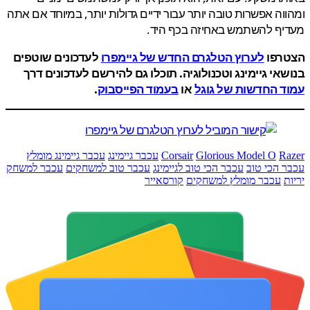
וה אפשרות טובה יותר עבור ידיים גדולות יותר, במיוחד אם אתה
יף להשתמש באחיזה בכף היד.
רפו
לערוץ הטלגרם החדש של גיימפרו
לעדכונים שוטפים
אי גיימינג וטכנולוגיה. תוכלו גם להירשם לעדכונים דרך
ד החדשות של גוגל
או
בעמוד הפייסבוק
.
R
Glorious Model O
Corsair
עכבר גיימינג
עכבר גיימינג מומלץ
 הכי טוב
עכבר הכי טוב לגיימינג
עכבר טוב למשחקים
עכבר למשחק
ת
עכבר מומלץ למשחקים
קורסאייר