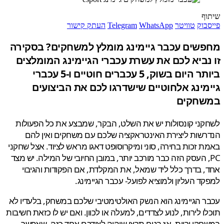
ף
בוק
טוויטר
WhatsApp
Telegram
העתק קישור
שים עכבר גיימינג מומלץ למשחקים? בסקירה
נביא לכם את עשרת עכברי הגיימינג המומלצים
ביותר היום בשוק, 5 עכברים חוטיים ו-5 עכברי
מינג אלחוטיים שישדרגו לכם את הביצועים
שחקים
ני קונסולות יש את השלט, הבקר, שמבצע את כל הפעולות
שות ליצירת האינטראקציה שלכם עם משחקים ואין להם
 זכות בחירה, סוני ומיקרוסופט דאגו מראש לציוד. אצל שחקני
P, העסק הזה כבר מורכב יותר, במובן החיובי של המילה. יש מצד
 בדרך כלל ליד שמאל, את המקלדת, אם הפקודות והגיבוי
ד העליון ולמוציא לפועל- עכבר הגיימינג.
 הגיימינג הוא הנשק האולטימטיבי שלכם במשחק, בלעדיו לא
ו לירות, לנוע לצדדים, למעלה או לכוון. ואם יש לו כזאת חשיבות
קי יריות, אז בטח תרצו שיהיה לצידכם אחד כזה, שאפשר