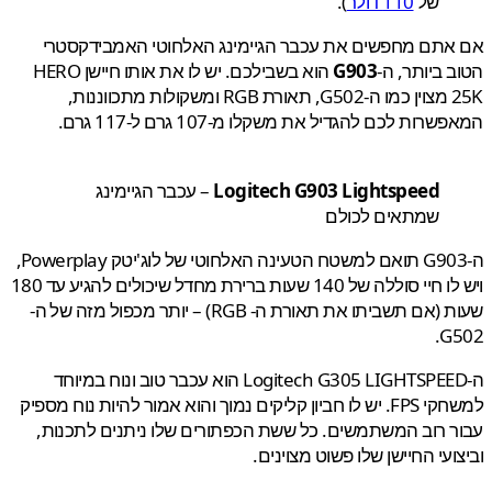
של
110 דולר
).
אתם מחפשים את עכבר הגיימינג האלחוטי האמבידקסטרי
 ביותר, ה-
G903
הוא בשבילכם. יש לו את אותו חיישן HERO
25K מצוין כמו ה-G502, תאורת RGB ומשקולות מתכווננות,
רות לכם להגדיל את משקלו מ-107 גרם ל-117 גרם.
Logitech G903 Lightspeed
– עכבר הגיימינג
שמתאים לכולם
ה-G903 תואם למשטח הטעינה האלחוטי של לוג'יטק Powerplay,
ויש לו חיי סוללה של 140 שעות ברירת מחדל שיכולים להגיע עד 180
שעות (אם תשביתו את תאורת ה- RGB) – יותר מכפול מזה של ה-
G
ה-Logitech G305 LIGHTSPEED הוא עכבר טוב ונוח במיוחד
למשחקי FPS. יש לו חביון קליקים נמוך והוא אמור להיות נוח מספיק
 רוב המשתמשים. כל ששת הכפתורים שלו ניתנים לתכנות,
ועי החיישן שלו פשוט מצוינים.