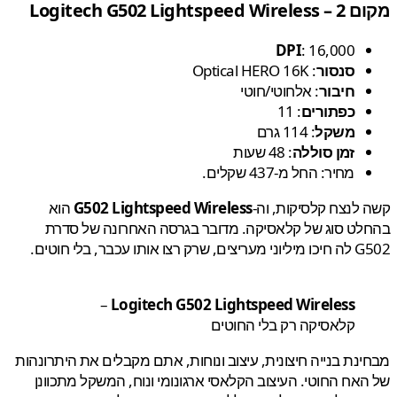
Logitech G502 Lightspe
DPI
: 16,000
סנסור
: Optical HERO 16K
חיבור
: אלחוטי/חוטי
כפתורים
: 11
משקל
: 114 גרם
זמן סוללה
: 48 שעות
מחיר: החל מ-437 שקלים.
לנצח קלסיקות, וה-
G502 Lightspeed Wireless
הוא
ט סוג של קלאסיקה. מדובר בגרסה האחרונה של סדרת
ו אותו עכבר, בלי חוטים.
–
Logitech G502 Lightspeed Wireless
קלאסיקה רק בלי החוטים
נת בנייה חיצונית, עיצוב ונוחות, אתם מקבלים את היתרונהות
אח החוטי. העיצוב הקלאסי ארגונומי ונוח, המשקל מתכוונן