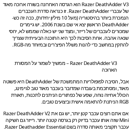
Razer DeathAdder V3 הוא הגרסה האחרונה בשורה ארוכה מאוד
של עכברי Razer DeathAdder. זו כנראה סדרת העכברים
הנמכרת ביותר בהיסטוריה (מעל 10 מיליון יחידות), ככה זה כש-
DeathAdder הראשון יצא אי שם בשנת 2006. יש גיימרים
רים לעכברים של רייזר, ומצד שני יש כאלה שממש לא, יחסי
 אהבה. אחת הסיבות לכך היא התוכנה הבעייתית שצריך
ין במחשב כדי להנות משלל הפיצ'רים ובמיוחד מה-RGB.
Razer DeathAdder V3 – ממשיך לשמור על המסורת
הארוכה
אבל, הסיבה לפופולריות המתמשכת של DeathAdder היא פשוטה
, ומסתכמת בעובדה שמדובר בעכבר מאוד טוב לגיימינג,
ל אחיזה נוחה, שפע של כפתורים הניתנים לתכנות, תאורת
עים טובים.
אם אתם רוצים עכבר קטן יותר, יש גם את Razer DeathAdder V2
Mini שזה אותו עכבר בדיוק רק בגרסה קטנה יותר. רייזר גם השיקה
עכבר תקציבי מאותה סדרה בשם Razer Deathadder Essential.