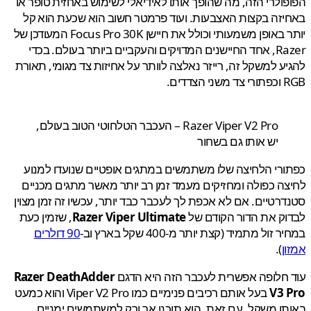
ולרי הזה, מה שהופך אותו לאידיאלי לשימוש באחזית טופר או
זה בקצות האצבעות. ועוד פרמטר חשוב הוא שכעת הוא קל
יותר באופן משמעותי וכולל את חיישן Focus Pro 30K המעודכן של
Razer, אחד החיישנים המדויקים והעקביים ביותר בעולם. בכדי
ע למשקל זה, רייזר נאלצה לוותר על אחיזות צד מגומי, תאורת
הצדדים.
Razer Viper V2 Pro – העכבר הטלחוטי הטוב בעולם,
יש אותו גם בשחור
רי הלחיצה שלו משתמשים במתגים אופטיים שנועדו למנוע
ה כפולה ומחזיקים מעמד זמן רב יותר מאשר מתגים מכניים
רטיים. אם לא אכפת לך לעכבר כבד יותר, עכשיו זה זמן מצוין
ק את הדור הקודם של
Razer Viper Ultimate
, שזמין כעת
זול מתמיד (קצת יותר מ-400 שקל בארץ וב-
90 דולרים
ן
).
חלופה אפשרית לעכבר הזה היא הדגם
Razer DeathAdder
V3 
בעל אותם רכיבים פנימיים כמו Viper V2 Pro והוא כמעט
ו משקל. עם זאת, הוא תוכנן אך ורק למשתמשים ימניים