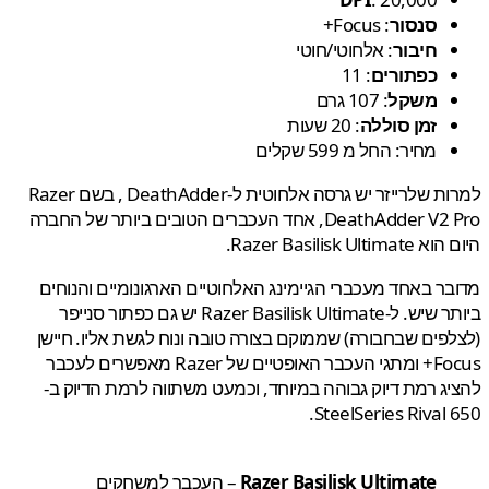
סנסור
: Focus+
חיבור
: אלחוטי/חוטי
כפתורים
: 11
משקל
: 107 גרם
זמן סוללה
: 20 שעות
מחיר: החל מ 599 שקלים
למרות שלרייזר יש גרסה אלחוטית ל-DeathAdder , בשם Razer
DeathAdder V2 Pro, אחד העכברים הטובים ביותר של החברה
Razer Basilisk Ult.
ר באחד מעכברי הגיימינג האלחוטיים הארגונומיים והנוחים
ביותר שיש. ל-Razer Basilisk Ultimate יש גם כפתור סנייפר
פים שבחבורה) שממוקם בצורה טובה ונוח לגשת אליו. חיישן
Focus+ ומתגי העכבר האופטיים של Razer מאפשרים לעכבר
ג רמת דיוק גבוהה במיוחד, וכמעט משתווה לרמת הדיוק ב-
SteelSeries Rival 
Razer Basilisk Ultimate
– העכבר למשחקים