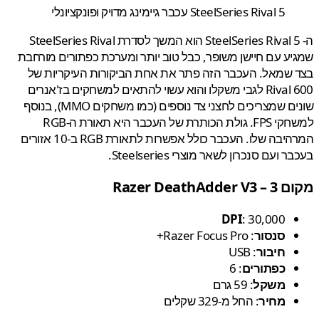
SteelSeries Rival 5 עכבר גיימינג מדויק ופונקציונלי
ה- SteelSeries Rival 5 הוא המשך לסדרת SteelSeries Rival
ע עם חיישן משופר, כבל טוב יותר ומערכת כפתורים מורחבת
שמאל. העכבר הזה פתר את אחת הביקורות העיקריות של
Rival 600 לגבי משקלו והוא עשוי להתאים למשחקים בז'אנרים
שונים שמצריכים לחצני צד נוספים (כמו משחקים MMO), בנוסף
למשחקי FPS. גולת הכותרת של העכבר היא תאורת ה-RGB
המרהיבה שלו. העכבר כולל אפשרות לתאורת RGB ב-10 אזורים
 ועם סנכרון לשאר מוצרי Steelseries.
Razer DeathAdd
DPI
: 30,000
סנסור
: Razer Focus Pro+
חיבור
: USB
כפתורים
: 6
משקל
: 59 גרם
מחיר
: החל מ-329 שקלים