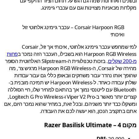
ים האחרונות שמה גם דגש על תחום הציוד ההיקפי עם
ות מכאניות מצויינות וגם עם עכברי גיימינג.
Corsair Harpoon RGB – עכבר גיימינג אלחוטי זול
ואיכותי
למי שמחפש עכבר גיימינג אלחוטי, איכותי אך זול, Corsair
Harpoon RGB W הוא בשבילו, העכבר הזה נמכר ב
פחות
. בזכות טכנולוגיית ה-Slipstream האלחוטית הסופר
מהירה של Corsair, ה-Harpoon RGB Wireless מרגיש צר, מה
ך אותו נהדר עבור משחקים וובאופן כללי גם עבור עבודות
שולחן עבודה כאחד. ל-Harpoon Wireless יש תמיכה מובנית ב-
Bluetooth עם לייטנסי נמוך אך בהתאם למחיר שלו, חיי הסוללה
קצרים יותר מאשר ב-Viper V2 Pro ו-Logitech G Pro Wireless,
לו כבד יותר משניהם. ובכל זאת, במחיר שהוא נמכר היום, אם
בתקציב הנכון, הוא יעשה לכם את העבודה.
Razer Basilisk U
DPI
: 20,000