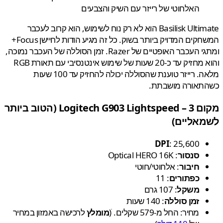
האלחוטי של רייזר עם השיק והצבעים
Basilisk Ultimate הוא לא רק נוח לשימוש, הוא קרוב לעכבר
המשחקים המדויק ביותר בשוק. כל זה מגיע הודות לחיישן Focus+
ומתגי העכבר האופטיים של Razer. זמן הסוללה של העכבר נמוכה,
והוא מחזיק עד כ-20 שעות של שימוש אינטנסיבי עם תאורת RGB
מלאה. רייזר טוענת שהסוללה יכולה להחזיק עד 100 שעות
תאורה מושבתת.
Logitech G903 Lig
(הטוב ביותר
אליים)
DPI
: 25,600
סנסור
: Optical HERO 16K
חיבור
: אלחוטי/חוטי
כפתורים
: 11
משקל
: 107 גרם
זמן סוללה
: 140 שעות
מחיר: החל מ-579 שקלים. ׁ(
מומלץ
לרכישה באמזון במחיר