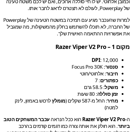
בן אלחוטי. יש לו חיי סוללה ארוכים, ואם יש לכם משטח טעינה
למרות שהעכבר מגיע עם תמיכה במשטח הטעינה של Powerplay
החברה, לא תוכלו להשתמש בחלק מהמשקולות, מה שמגביל
אפשרויות ההתאמה האישית שלך.
Razer Viper V2
DPI
: 12,000
סנסור
: Focus Pro 30K
חיבור
: אלחוטי/חוטי
כפתורים
: 7
משקל
: 58.5 גרם
זמן סוללה
: 80 שעות
מחיר
: החל מ-587 שקלים (
מומלץ
לרכוש באמזון, לינק
למטה)
Razer Viper V2 P
הוא ככל הנראה
עכבר המשחקים הטוב
תר
. הוא חולק את אותה צורה כמו דגמים קודמים בהרכב