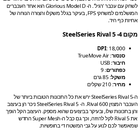
לשחק עם עכבר 'רגיל'. ה- Glorious Model D הוא אחד העכברים
המושלמים למשחקי FPS, בעיקר בגלל משקלו והצורה הנוחה של
ת כף היד.
SteelSeries Ri
DPI
: 18,000
סנסור
: TrueMove Air
חיבור
: USB
כפתורים
: 9
משקל
: 85 גרם
מחיר
: 210 שקלים
ה-SteelSeries Rival 5 ירש את כל התכונות הטובות ביותר של
העכבר המצוין Rival 600. ה- SteelSeries Rival 5 ניכר הן בעיצוב
בתכונות שלו, ובעיקר בביצועים שהוא מספק. העיצוב הקל הופך
את Rival 5 לקל להזזה, וכך גם כבל ה-Super Mesh החדש
שר לכם לנוע על גבי המשטח די בחופשיות.