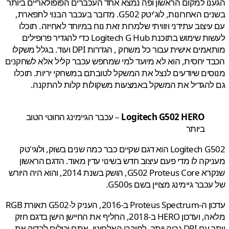
ו למקום הראשון ופה נמצא אחד העכברים הפופולאריים ביותר
בשנים האחרונות, לוג'יטק G502. מדובר בעכבר הבנוי לתפארת,
יצוב עתידני וזוויתי שלמרות זאת נוח במיוחד לאחיזה. תוכלו
לעשות שימוש בתוכנת Logitech G Hub כדי להגדיר פרופילים
מותאמים אישית עבור כל משחק , הגדרות DPI ועוד. בגלל משקלו
 יחסית, הוא לא מיועד למי שמחפש עכבר קליל אלא לשחקנים
ים שיודעים לנצל את המשקל לטובתם במשחקי יריות. תוכלו
להגדיל את המשקל באמצעות משקולות קלות להתקנה.
Logitech G502 HERO
– עכבר הגיימינג החוטי הטוב
ביותר
Logitech G502 הוא דגם שקיים כבר כמה שנים בשוק, ולוגי'טק
קה לו מדי פעם עיצוב חדש בשינוי עדין מאוד. הדגם הראשון
שנקרא G502 Proteus Core, הושק בשנת 2014, והוא היה היורש
בר גיימינג מצויין בשם G500s.
עדכון ה-Proteus Spectrum ב-2016, העניק ל-G502 תאורת RGB
מלאה, ועדכון HERO ב-2018, החליף את החיישן הישן בדגם חזק
יותר עם DPI גבוה יותר. לחובבי האלחוטי, אתם יכולים לבדוק את