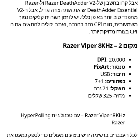
אבל קחו בחשבון של-Razer DeathAdder V2 ול-Razer
DeathAdder Essential יש את אותה צורה וגודל, אבל ה-V2
ד טוב יותר באופן כללי. יש לו זמן השהיית קליקים נמוך
משמעותית, טווח CPI רחב בהרבה, ואתם יכולים להתאים את ה
.
 2 –
Razer Viper 8KHz
DPI
: 20,000
סנסור
:
PixArt
חיבור
: USB
כפתורים
: 7+1
משקל
: 71 גרם
מחיר- 325 שקלים
Razer Viper 8KHz – עם טכנולוגיית HyperPolling
Razer
העכברים ברשימה זו יש ביצועים מעולים כדי לספק כמעט את