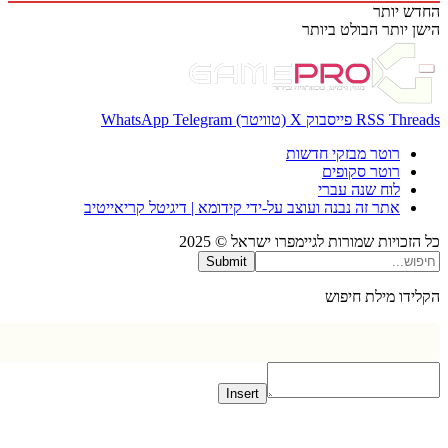
 יותר
 יותר
הבולט ביותר
Thr
RSS
פייסבוק
X (טוויטר)
Telegram
WhatsApp
רוטר מבזקי חדשות
רוטר סקופים
לוח שנה עברי
אתר זה נבנה ועוצב על-ידי קידומא | דיגיטל קריאייטיב
כויות שמורות לגיימפרו ישראל © 2025
Submit
דו מילת חיפוש
Insert