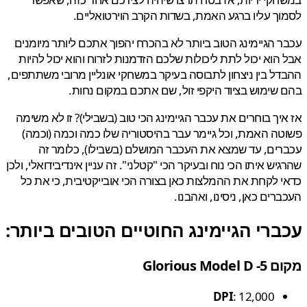
ך עליו ברגע האמת, בשדות הקרב הוירטואליים.
 הגיימינג הטוב ביותר לא בהכרח יהפוך אתכם ליותר מיומנים
הוא יכול לתת ליכולות שלכם הזדמנות לזרוח והוא יכול להיות
ל בין ניצחון לתבוסה בעיקר במשחקי אונליין מרובי משתתפים,
שימוש בציוד היקפי זול, שם אתכם במקום נחות.
יך בוחרים את עכבר הגיימינג הכי טוב (בשבילי)? זו לא משימה
ה האמת, וכל גיימר עבר בהיסטוריה שלו כמה וכמה (וכמה)
ים, עד שמצא את העכבר המושלם (בשבילו), כלומר זה
יש איתו הכי נוח ובעיקר הכי "קטלני". זה עניין אינדיבידואלי, ולכן
 לקחת את ההמלצות כאן בצורה הכי אובייקטיבית, כי את כל
רים כאן, ניסינו, ואהבנו.
רי הגיימינג החוטיים הטובים ביותר:
Glorious Mod
DPI
: 12,000