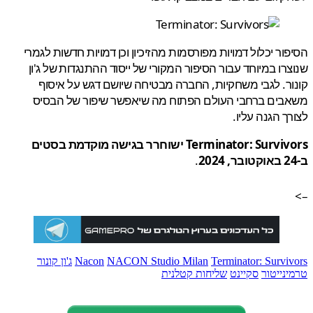
ור יכלול דמויות מפורסמות מהזיכיון וכן דמויות חדשות לגמרי
רו במיוחד עבור הסיפור המקורי של ייסוד ההתנגדות של ג'ון
ר. לגבי משחקיות, החברה מבטיחה שיושם דגש על איסוף
בים ברחבי העולם הפתוח מה שיאפשר שיפור של הבסיס
ך הגנה עליו.
Terminator: Survivors ישוחרר בגישה מוקדמת בסטים
.
Terminator: Survi
NACON Studio Milan
Nacon
ג'ון קונור
נייטור
סקיינט
שליחות קטלנית