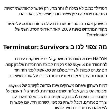
ילר כמובן לא מגלה לו יותר מדי, ורק אפשר לראות שתי דמויות
ות אספקה בזמן שאויב מסוכן יוצא במצוד אחריהם.
ק מוגדר בז'אנר ההישרדות בעולם פתוח ומבוסס על סיפור
מקורי המתרחש בשנת 2009, לאחר אירועי הסרט השני של
Termina
 צפוי לנו ב
Terminator: Survivors
NACON פירטה מעט על המשחק, ולדבריה שחקנים יצטרכו
להתמודד עם Skynet לפני הקמת קבוצת ההתנגדות של ג'ון קונור.
צטרכו לנסות ולשרוד בעולם הפוסט-אפוקליפטי הזה תוך
ודדות עם בני אדם אחרים המתמודדים על אותם משאבים.
דמות השחקן שאתם משחקים אינה מודעת לקיומם של Skynet
נות הסייבורג, אבל זה ישתנה במהירות. לאחר גילוי האמת על
וך בין האדם למכונה, שחקנים יבינו שכדאי להתאחד עם
ים אחרים. תוכלו לשחק בקמפיין לשחקן יחיד, עם אפשרות
 גם עם חברים במצב קו-אופ.