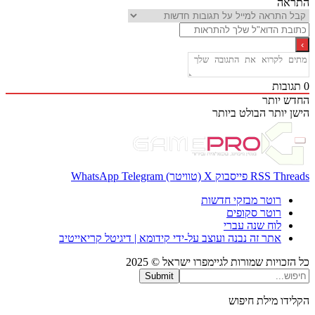
אה
בות
 יותר
 יותר
הבולט ביותר
Thr
RSS
פייסבוק
X (טוויטר)
Telegram
WhatsApp
רוטר מבזקי חדשות
רוטר סקופים
לוח שנה עברי
אתר זה נבנה ועוצב על-ידי קידומא | דיגיטל קריאייטיב
כויות שמורות לגיימפרו ישראל © 2025
Submit
דו מילת חיפוש