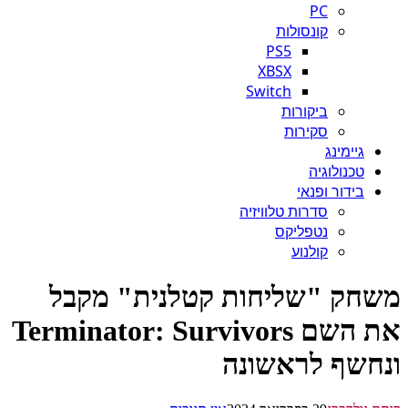
PC
קונסולות
PS5
XBSX
Switch
ביקורות
סקירות
גיימינג
טכנולוגיה
בידור ופנאי
סדרות טלוויזיה
נטפליקס
קולנוע
חק "שליחות קטלנית" מקבל
את השם Terminator: Survivors
חשף לראשונה