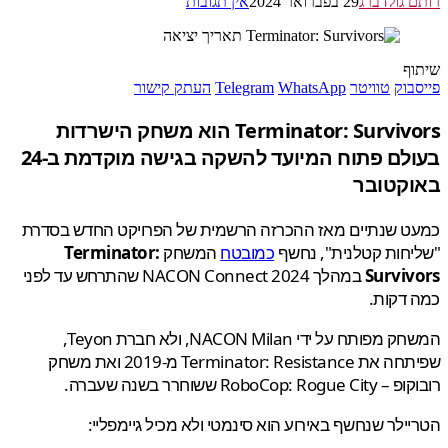
 גולדברג
29 בפברואר 2024
אין תגובות
ף
בוק
טוויטר
WhatsApp
Telegram
העתק קישור
Terminator: Survivors הוא משחק הישרדות
בעולם פתוח המיועד להשקה בגישה מוקדמת ב-24
קטובר
ט שנתיים מאז ההכרזה הרשמית של הפרויקט החדש בסדרת
חות קטלנית", נחשף
כמובטח
המשחק
Terminator:
Surviv
במהלך NACON Connect 2024 שהתרחש עד לפני
דקות.
המשחק מפותח על ידי NACON Milan, ולא חברת Teyon,
שפיתחה את Terminator: Resistance מ-2019 ואת משחק
RoboCop: R ששוחרר בשנה שעברה.
ילר שנחשף באירוע הוא סינמטי ולא מכיל גיימפליי: