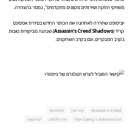
משחקי הפקה ושירותים מקוונים מתקדמים", נמסר בהצהרה.
יוביסופט שחררה לאחרונה את הכותר החדש בסדרת אססינס
קריד (
Assassin's Creed Shadows
) שנהנה מ
ביקורות טובות
בקרב המבקרים, וגם ב
קרב השחקנים
.
Tencentׂ
Far Cry
Assassin's Creed
Tom Clancy's Rainbow Six
איב גילמוט
יוביוספט