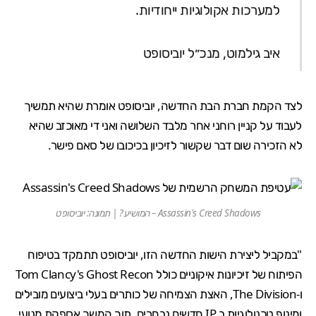
למערכות אקולוגיות ייחודיות.
איב גילמוט, מנכ״ל יוביסופט
לצד הקמת חברת הבת החדשה, יוביסופט אומרת שהיא תמשיך
לעבוד על קניין רוחני אחר מלבד השלושה ואני די מאוכזב שהיא
לא הזכירה שום דבר שקשור לזיכיון בכיכובו של
סאם פישר
.
Assassin's Creed Shadows – המושיע? | תמונה: יוביסופט
"במקביל ליצירת הישות החדשה הזו, יוביסופט תתמקד בטיפוח
הפיתוח של זיכיונות איקוניים כולל Tom Clancy's
Ghost Recon
ו-
The Division
, האצת הצמיחה של כותרים בעלי ביצועים מובילים
ומינוף טכנולוגיות ב IP חדשים נבחרים, תוך המשך אספקת מנועי