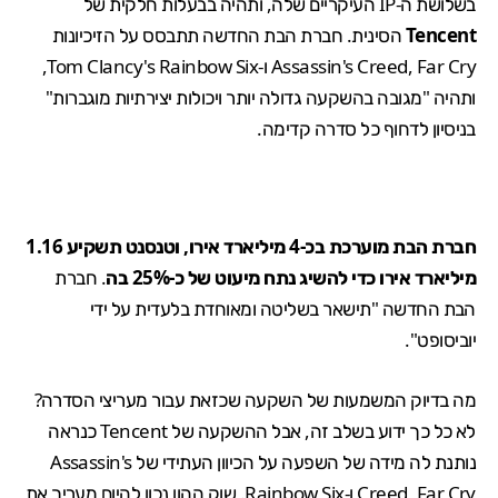
בשלושת ה-IP העיקריים שלה, ותהיה בבעלות חלקית של
Tencent
הסינית. חברת הבת החדשה תתבסס על הזיכיונות
Far Cry
,
Assassin's Creed
ו-
Tom Clancy's Rainbow Six
,
ותהיה "מגובה בהשקעה גדולה יותר ויכולות יצירתיות מוגברות"
בניסיון לדחוף כל סדרה קדימה.
חברת הבת מוערכת בכ-4 מיליארד אירו, וטנסנט תשקיע 1.16
מיליארד אירו כדי להשיג נתח מיעוט של כ-25% בה
. חברת
הבת החדשה "תישאר בשליטה ומאוחדת בלעדית על ידי
יוביסופט".
מה בדיוק המשמעות של השקעה שכזאת עבור מעריצי הסדרה?
לא כל כך ידוע בשלב זה, אבל ההשקעה של Tencent כנראה
נותנת לה מידה של השפעה על הכיוון העתידי של Assassin's
Creed, Far Cry ו-Rainbow Six. שוק ההון נכון להיום מעריך את