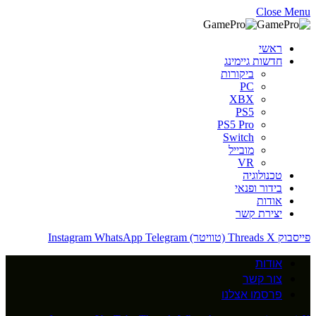
Close Menu
ראשי
חדשות גיימינג
ביקורות
PC
XBX
PS5
PS5 Pro
Switch
מובייל
VR
טכנולוגיה
בידור ופנאי
אודות
יצירת קשר
פייסבוק
X (טוויטר)
Threads
Telegram
WhatsApp
Instagram
אודות
צור קשר
פרסמו אצלנו