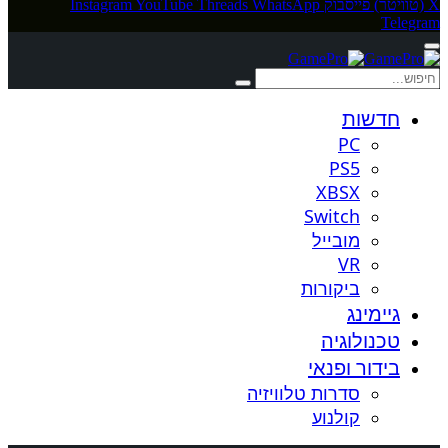
X (טוויטר)
פייסבוק
WhatsApp
Threads
YouTube
Instagram
Telegram
חדשות
PC
PS5
XBSX
Switch
מובייל
VR
ביקורות
גיימינג
טכנולוגיה
בידור ופנאי
סדרות טלוויזיה
קולנוע