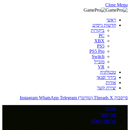
Close Menu
ראשי
חדשות גיימינג
ביקורות
PC
XBX
PS5
PS5 Pro
Switch
מובייל
VR
טכנולוגיה
בידור ופנאי
אודות
יצירת קשר
פייסבוק
X (טוויטר)
Threads
Telegram
WhatsApp
Instagram
אודות
צור קשר
פרסמו אצלנו