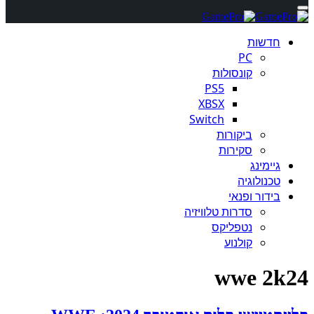
חדשות
PC
קונסולות
PS5
XBSX
Switch
ביקורות
סקירות
גיימינג
טכנולוגיה
בידור ופנאי
סדרות טלוויזיה
נטפליקס
קולנוע
wwe 2k24