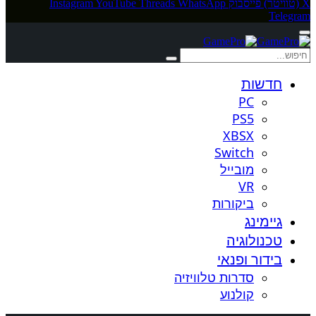
X (טוויטר)
פייסבוק
WhatsApp
Threads
YouTube
Instagram
Telegram
חדשות
PC
PS5
XBSX
Switch
מובייל
VR
ביקורות
גיימינג
טכנולוגיה
בידור ופנאי
סדרות טלוויזיה
קולנוע