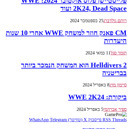
פלייסטיישן פלוס אוקטובר 2024: WWE
2K24, Dead Space ועוד
רותם גולדברג
25 בספטמבר 2024
CM פאנק חוזר למשחק WWE אחרי 10 שנות
היעדרות
תומר סגל
11 במאי 2024
Helldivers 2 הוא המשחק הנמכר ביותר
בבריטניה
סיימון מזיג
8 באפריל 2024
ביקורת: WWE 2K24
ספיר אברהמי
5 באפריל 2024
Threads
RSS
פייסבוק
X (טוויטר)
Telegram
WhatsApp