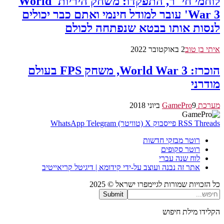
לוחמי חי"ר, התפקדו: משחק היריות 'World
War 3' עובר למודל חינמי ואתם כבר יכולים
לנסות אותו בבטא שנפתחה לכולם
איתי בן טוב
2 באוקטובר 2022
הוכרז: World War 3, משחק FPS בעולם
מודרני
מערכת GamePro
9 ביוני 2018
Threads
RSS
פייסבוק
X (טוויטר)
Telegram
WhatsApp
רוטר מבזקי חדשות
רוטר סקופים
לוח שנה עברי
אתר זה נבנה ועוצב על-ידי קידומא | דיגיטל קריאייטיב
כל הזכויות שמורות לגיימפרו ישראל © 2025
Submit
הקלידו מילת חיפוש