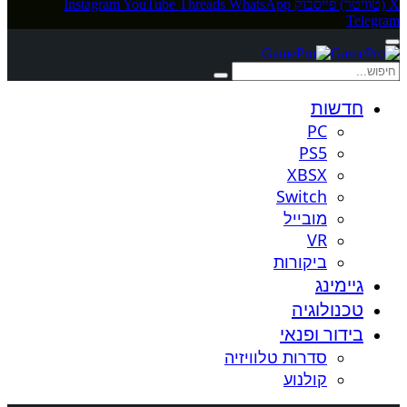
X (טוויטר)
פייסבוק
WhatsApp
Threads
YouTube
Instagram
Telegram
חדשות
PC
PS5
XBSX
Switch
מובייל
VR
ביקורות
גיימינג
טכנולוגיה
בידור ופנאי
סדרות טלוויזיה
קולנוע