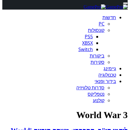
חדשות
PC
קונסולות
PS5
XBSX
Switch
ביקורות
סקירות
גיימינג
טכנולוגיה
בידור ופנאי
סדרות טלוויזיה
נטפליקס
קולנוע
World War 3