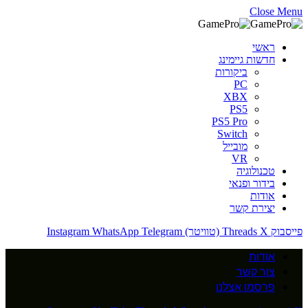
Close Menu
ראשי
חדשות גיימינג
ביקורות
PC
XBX
PS5
PS5 Pro
Switch
מובייל
VR
טכנולוגיה
בידור ופנאי
אודות
יצירת קשר
פייסבוק
X (טוויטר)
Threads
Telegram
WhatsApp
Instagram
אודות
צור קשר
פרסמו אצלנו