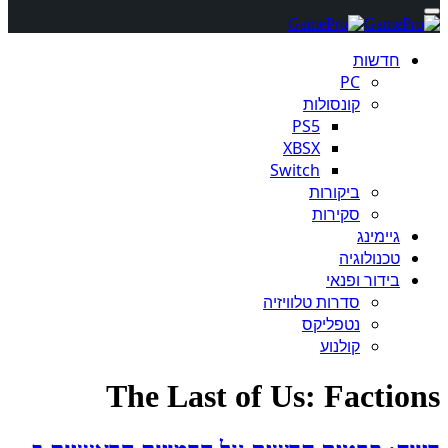
חדשות
PC
קונסולות
PS5
XBSX
Switch
ביקורות
סקירות
גיימינג
טכנולוגיה
בידור ופנאי
סדרות טלוויזיה
נטפליקס
קולנוע
The Last of Us: Factions