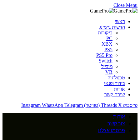
Close Menu
ראשי
חדשות גיימינג
ביקורות
PC
XBX
PS5
PS5 Pro
Switch
מובייל
VR
טכנולוגיה
בידור ופנאי
אודות
יצירת קשר
פייסבוק
X (טוויטר)
Threads
Telegram
WhatsApp
Instagram
אודות
צור קשר
פרסמו אצלנו