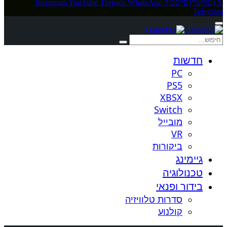
X (טוויטר)
פייסבוק
WhatsApp
Threads
YouTube
Instagram
Telegram
חדשות
PC
PS5
XBSX
Switch
מובייל
VR
ביקורות
גיימינג
טכנולוגיה
בידור ופנאי
סדרות טלוויזיה
קולנוע