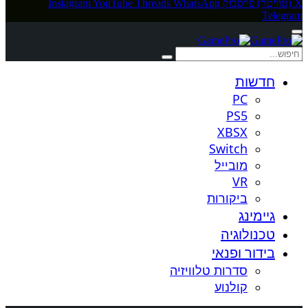
X (טוויטר)
פייסבוק
WhatsApp
Threads
YouTube
Instagram
Telegram
חדשות
PC
PS5
XBSX
Switch
מובייל
VR
ביקורות
גיימינג
טכנולוגיה
בידור ופנאי
סדרות טלוויזיה
קולנוע