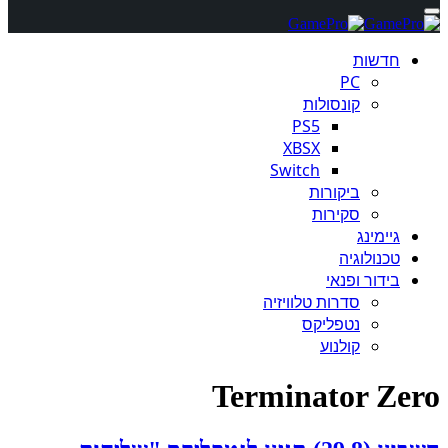
חדשות
PC
קונסולות
PS5
XBSX
Switch
ביקורות
סקירות
גיימינג
טכנולוגיה
בידור ופנאי
סדרות טלוויזיה
נטפליקס
קולנוע
Terminator Zero