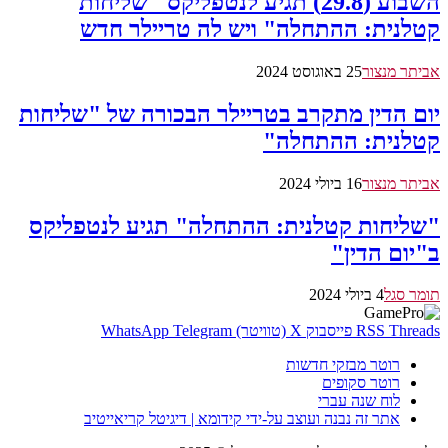
השבוע (29.8) תגיע לנטפליקס "שליחות
קטלנית: ההתחלה" ויש לה טריילר חדש
אביתר מנצור
25 באוגוסט 2024
יום הדין מתקרב בטריילר הבכורה של "שליחות
קטלנית: ההתחלה"
אביתר מנצור
16 ביולי 2024
"שליחות קטלנית: ההתחלה" תגיע לנטפליקס
ב"יום הדין"
תומר סגל
4 ביולי 2024
Threads
RSS
פייסבוק
X (טוויטר)
Telegram
WhatsApp
רוטר מבזקי חדשות
רוטר סקופים
לוח שנה עברי
אתר זה נבנה ועוצב על-ידי קידומא | דיגיטל קריאייטיב