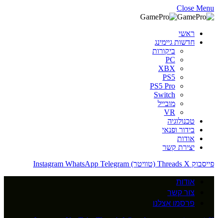
Close Menu
ראשי
חדשות גיימינג
ביקורות
PC
XBX
PS5
PS5 Pro
Switch
מובייל
VR
טכנולוגיה
בידור ופנאי
אודות
יצירת קשר
פייסבוק
X (טוויטר)
Threads
Telegram
WhatsApp
Instagram
אודות
צור קשר
פרסמו אצלנו