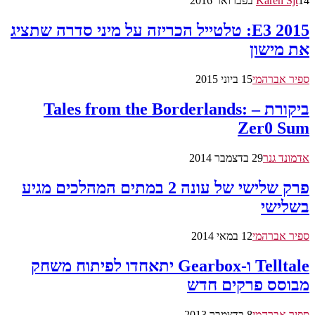
14 בפברואר 2016
Karen Sjt
E3 2015: טלטייל הכריזה על מיני סדרה שתציג
את מישון
ספיר אברהמי
15 ביוני 2015
ביקורת – Tales from the Borderlands:
Zer0 Sum
אדמונד גנר
29 בדצמבר 2014
פרק שלישי של עונה 2 במתים המהלכים מגיע
בשלישי
ספיר אברהמי
12 במאי 2014
Telltale ו-Gearbox יתאחדו לפיתוח משחק
מבוסס פרקים חדש
ספיר אברהמי
8 בדצמבר 2013