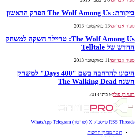
ביקורת: The Wolf Among Us הפרק הראשון
ספיר אברהמי
13 באוקטובר 2013
The Wolf Among Us: טריילר השקה למשחק
החדש של Telltale
ספיר אברהמי
11 באוקטובר 2013
היכונו להרחבה בשם "400 Days" למשחק
השנה The Walking Dead
רועי רן־פולק
9 ביוני 2013
Threads
RSS
פייסבוק
X (טוויטר)
Telegram
WhatsApp
רוטר מבזקי חדשות