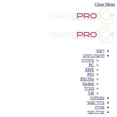
Close Menu
ראשי
חדשות גיימינג
ביקורות
PC
XBX
PS5
PS5 Pro
Switch
מובייל
VR
טכנולוגיה
בידור ופנאי
אודות
יצירת קשר