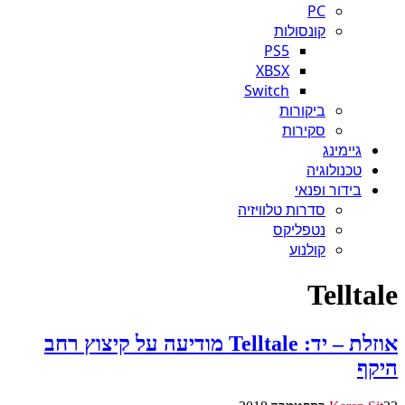
PC
קונסולות
PS5
XBSX
Switch
ביקורות
סקירות
גיימינג
טכנולוגיה
בידור ופנאי
סדרות טלוויזיה
נטפליקס
קולנוע
Telltale
אוזלת – יד: Telltale מודיעה על קיצוץ רחב
היקף