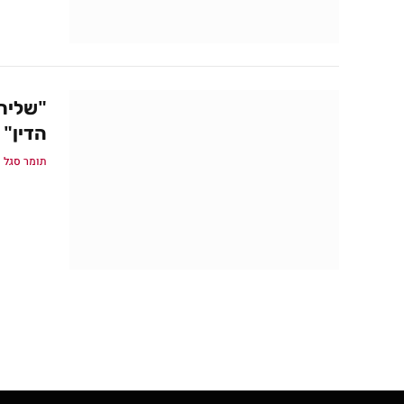
"שליח
הדין"
תומר סגל