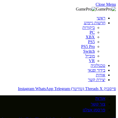
Close Menu
ראשי
חדשות גיימינג
ביקורות
PC
XBX
PS5
PS5 Pro
Switch
מובייל
VR
טכנולוגיה
בידור ופנאי
אודות
יצירת קשר
פייסבוק
X (טוויטר)
Threads
Telegram
WhatsApp
Instagram
אודות
צור קשר
פרסמו אצלנו