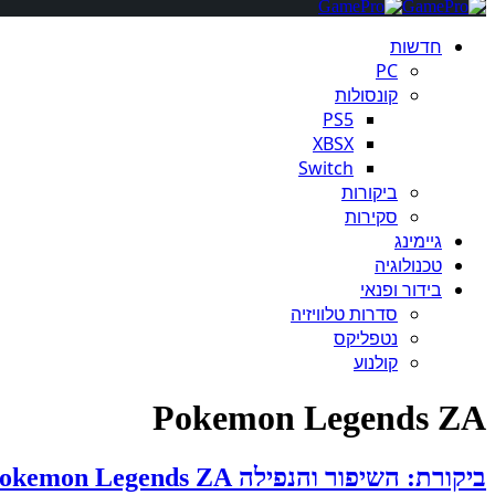
חדשות
PC
קונסולות
PS5
XBSX
Switch
ביקורות
סקירות
גיימינג
טכנולוגיה
בידור ופנאי
סדרות טלוויזיה
נטפליקס
קולנוע
Pokemon Legends ZA
ביקורת: השיפור והנפילה Pokemon Legends ZA