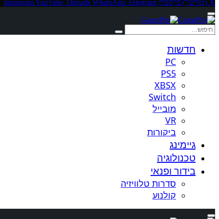
X (טוויטר)
פייסבוק
Telegram
WhatsApp
Threads
YouTube
Instagram
חדשות
PC
PS5
XBSX
Switch
מובייל
VR
ביקורות
גיימינג
טכנולוגיה
בידור ופנאי
סדרות טלוויזיה
קולנוע