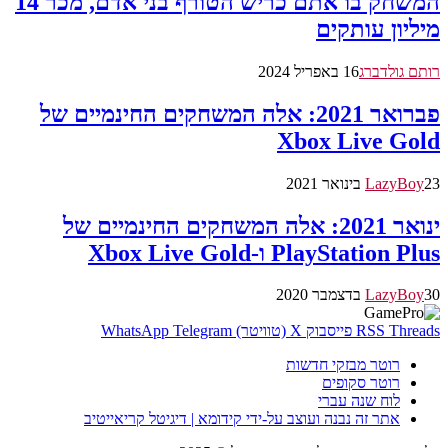
המשחק בו אתם כריש הטורף בני אדם, מכר 14
מיליון עותקים
רותם גולדברג
16 באפריל 2024
פברואר 2021: אלה המשחקים החינמיים של
Xbox Live Gold
23 בינואר 2021
LazyBoy
ינואר 2021: אלה המשחקים החינמיים של
PlayStation Plus ו-Xbox Live Gold
30 בדצמבר 2020
LazyBoy
Threads
RSS
פייסבוק
X (טוויטר)
Telegram
WhatsApp
רוטר מבזקי חדשות
רוטר סקופים
לוח שנה עברי
אתר זה נבנה ועוצב על-ידי קידומא | דיגיטל קריאייטיב