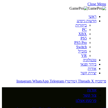
Close Menu
ראשי
חדשות גיימינג
ביקורות
PC
XBX
PS5
PS5 Pro
Switch
מובייל
VR
טכנולוגיה
בידור ופנאי
אודות
יצירת קשר
פייסבוק
X (טוויטר)
Threads
Telegram
WhatsApp
Instagram
אודות
צור קשר
פרסמו אצלנו