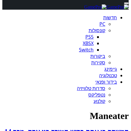
חדשות
PC
קונסולות
PS5
XBSX
Switch
ביקורות
סקירות
גיימינג
טכנולוגיה
בידור ופנאי
סדרות טלוויזיה
נטפליקס
קולנוע
Maneater