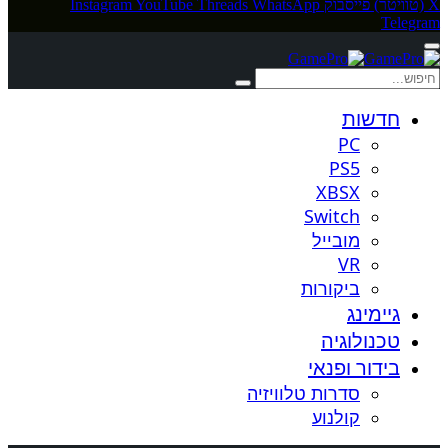
X (טוויטר)
פייסבוק
WhatsApp
Threads
YouTube
Instagram
Telegram
חדשות
PC
PS5
XBSX
Switch
מובייל
VR
ביקורות
גיימינג
טכנולוגיה
בידור ופנאי
סדרות טלוויזיה
קולנוע