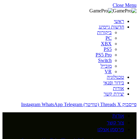
Close Menu
ראשי
חדשות גיימינג
ביקורות
PC
XBX
PS5
PS5 Pro
Switch
מובייל
VR
טכנולוגיה
בידור ופנאי
אודות
יצירת קשר
פייסבוק
X (טוויטר)
Threads
Telegram
WhatsApp
Instagram
אודות
צור קשר
פרסמו אצלנו