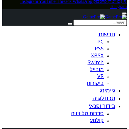
X (טוויטר)
פייסבוק
WhatsApp
Threads
YouTube
Instagram
Telegram
חדשות
PC
PS5
XBSX
Switch
מובייל
VR
ביקורות
גיימינג
טכנולוגיה
בידור ופנאי
סדרות טלוויזיה
קולנוע