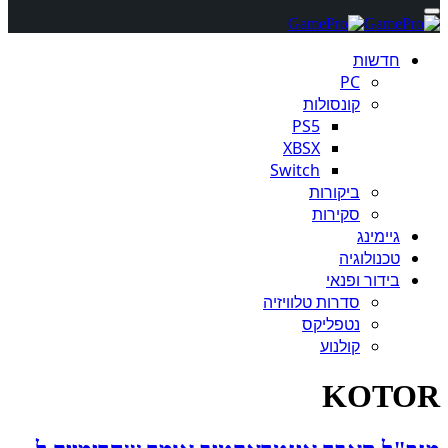
חדשות
PC
קונסולות
PS5
XBSX
Switch
ביקורות
סקירות
גיימינג
טכנולוגיה
בידור ופנאי
סדרות טלוויזיה
נטפליקס
קולנוע
KOTOR