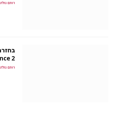
רותם גולדב
iverance 2
רותם גולדב