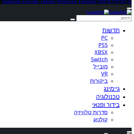
X (טוויטר)
פייסבוק
Telegram
WhatsApp
Threads
YouTube
Instagram
חדשות
PC
PS5
XBSX
Switch
מובייל
VR
ביקורות
גיימינג
טכנולוגיה
בידור ופנאי
סדרות טלוויזיה
קולנוע