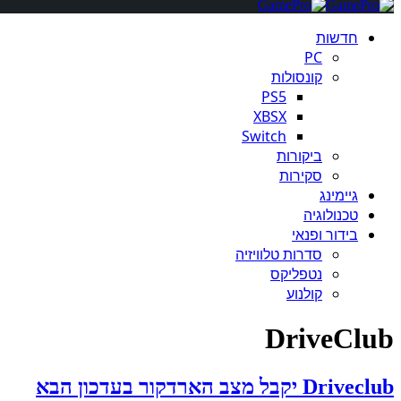
חדשות
PC
קונסולות
PS5
XBSX
Switch
ביקורות
סקירות
גיימינג
טכנולוגיה
בידור ופנאי
סדרות טלוויזיה
נטפליקס
קולנוע
DriveClub
Driveclub יקבל מצב הארדקור בעדכון הבא