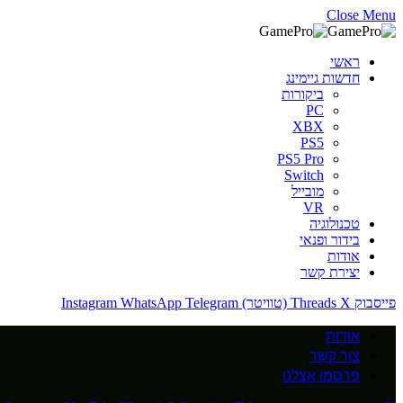
Close Menu
ראשי
חדשות גיימינג
ביקורות
PC
XBX
PS5
PS5 Pro
Switch
מובייל
VR
טכנולוגיה
בידור ופנאי
אודות
יצירת קשר
פייסבוק
X (טוויטר)
Threads
Telegram
WhatsApp
Instagram
אודות
צור קשר
פרסמו אצלנו