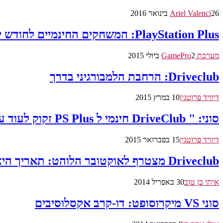
26 בינואר 2016
Ariel Valenci
PlayStation Plus: המשחקים החינמיים לחודש יולי נחשפו
מערכת GamePro
2 ביולי 2015
Driveclub: הרחבת הלמבורגיני בדרך
דיוויד פרוטגין
10 במרץ 2015
סוני: " DriveClub חינמי ל PS Plus זקוק לעוד עבודה"
דיוויד פרוטגין
15 בפברואר 2015
Driveclub מצטרף לאוקטובר הלוהט: תאריך היציאה הוכרז
איתי בן טוב
30 באפריל 2014
סוני VS מיקרוסופט: דו-קרב אקסלוסיבים