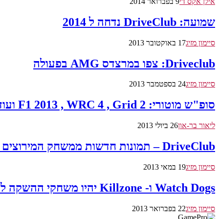
אילן אקס די
9 בפברואר 2014
שמועה: DriveClub נדחה ל 2014
סיימון מזיג
17 באוקטובר 2013
Driveclub: צפו במרצדס AMG בפעולה
סיימון מזיג
24 בספטמבר 2013
סופ"ש מוטורי: F1 2013 , WRC 4 , Grid 2 ועוד ..
ליאור בר-און
26 ביולי 2013
DriveClub – תמונות חדשות ממשחק המירוצים לפייסטיישן 4
סיימון מזיג
19 במאי 2013
Watch Dogs ו- Killzone יהיו משחקי ההשקה לפלייסטיישן 4
סיימון מזיג
22 בפברואר 2013