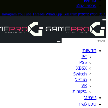
צור קשר
פרסמו אצלנו
X (טוויטר)
פייסבוק
Telegram
WhatsApp
Threads
YouTube
Instagram
חדשות
PC
PS5
XBSX
Switch
מובייל
VR
ביקורות
גיימינג
טכנולוגיה