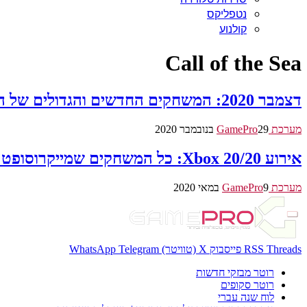
נטפליקס
קולנוע
Call of the Sea
דצמבר 2020: המשחקים החדשים והגדולים של החודש ל-Switch, PS4/5, Xbox One/X, ול- PC
מערכת GamePro
29 בנובמבר 2020
אירוע Xbox 20/20: כל המשחקים שמייקרוסופט חשפה ל-Xbox Series X
מערכת GamePro
9 במאי 2020
Threads
RSS
פייסבוק
X (טוויטר)
Telegram
WhatsApp
רוטר מבזקי חדשות
רוטר סקופים
לוח שנה עברי