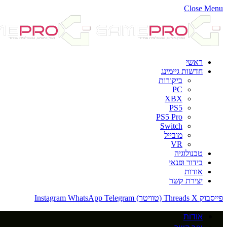
Close Menu
ראשי
חדשות גיימינג
ביקורות
PC
XBX
PS5
PS5 Pro
Switch
מובייל
VR
טכנולוגיה
בידור ופנאי
אודות
יצירת קשר
פייסבוק
X (טוויטר)
Threads
Telegram
WhatsApp
Instagram
אודות