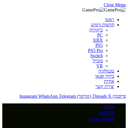
Close Menu
ראשי
חדשות גיימינג
ביקורות
PC
XBX
PS5
PS5 Pro
Switch
מובייל
VR
טכנולוגיה
בידור ופנאי
אודות
יצירת קשר
פייסבוק
X (טוויטר)
Threads
Telegram
WhatsApp
Instagram
אודות
צור קשר
פרסמו אצלנו