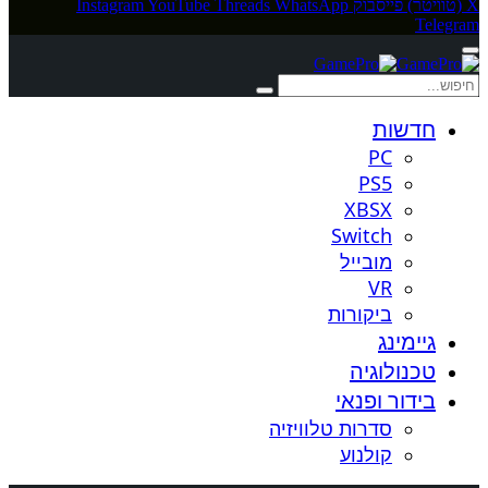
X (טוויטר)
פייסבוק
WhatsApp
Threads
YouTube
Instagram
Telegram
חדשות
PC
PS5
XBSX
Switch
מובייל
VR
ביקורות
גיימינג
טכנולוגיה
בידור ופנאי
סדרות טלוויזיה
קולנוע