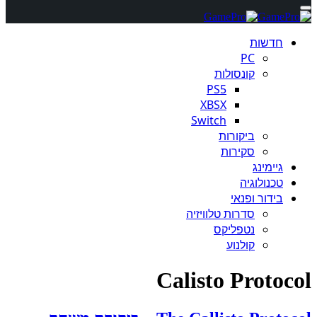
חדשות
PC
קונסולות
PS5
XBSX
Switch
ביקורות
סקירות
גיימינג
טכנולוגיה
בידור ופנאי
סדרות טלוויזיה
נטפליקס
קולנוע
Calisto Protocol