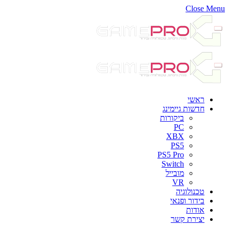
Close Menu
ראשי
חדשות גיימינג
ביקורות
PC
XBX
PS5
PS5 Pro
Switch
מובייל
VR
טכנולוגיה
בידור ופנאי
אודות
יצירת קשר