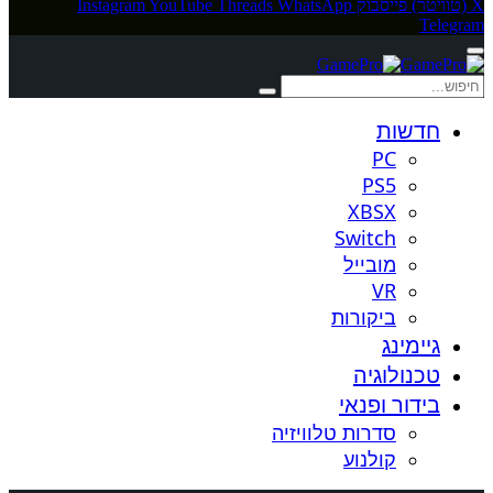
X (טוויטר)
פייסבוק
WhatsApp
Threads
YouTube
Instagram
Telegram
חדשות
PC
PS5
XBSX
Switch
מובייל
VR
ביקורות
גיימינג
טכנולוגיה
בידור ופנאי
סדרות טלוויזיה
קולנוע