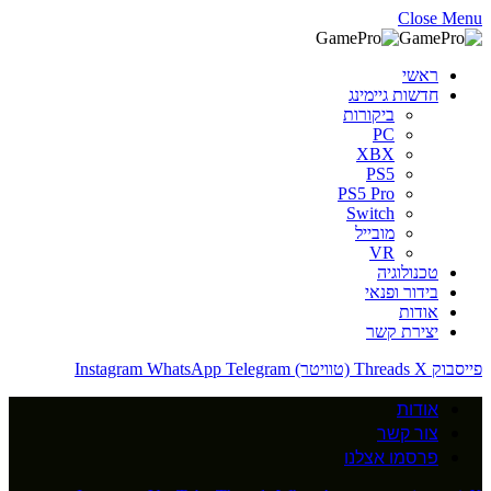
Close Menu
ראשי
חדשות גיימינג
ביקורות
PC
XBX
PS5
PS5 Pro
Switch
מובייל
VR
טכנולוגיה
בידור ופנאי
אודות
יצירת קשר
פייסבוק
X (טוויטר)
Threads
Telegram
WhatsApp
Instagram
אודות
צור קשר
פרסמו אצלנו