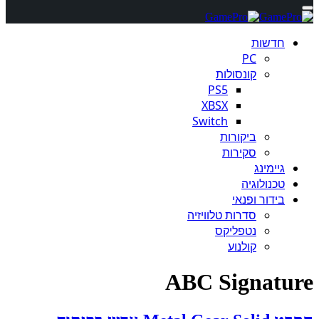
חדשות
PC
קונסולות
PS5
XBSX
Switch
ביקורות
סקירות
גיימינג
טכנולוגיה
בידור ופנאי
סדרות טלוויזיה
נטפליקס
קולנוע
ABC Signature