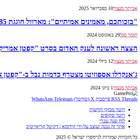
אביתר מנצור
10 בפברואר 2025
"בזכותכם, מאמינים אמיתיים": מארוול חוגגת 85 שנה בטריילר מיוחד
תומר סגל
29 באוגוסט 2024
הצצה ראשונה לענק האדום בסרט "קפטן אמריק
אביתר מנצור
12 ביולי 2024
ג'אנקרלו אספוזיטו מצטרף כדמות נבל ב-"קפטן 
אביתר מנצור
1 ביוני 2024
Threads
RSS
פייסבוק
X (טוויטר)
Telegram
WhatsApp
רוטר מבזקי חדשות
רוטר סקופים
לוח שנה עברי
אתר זה נבנה ועוצב על-ידי קידומא | דיגיטל קריאייטיב
כל הזכויות שמורות לגיימפרו ישראל © 2025