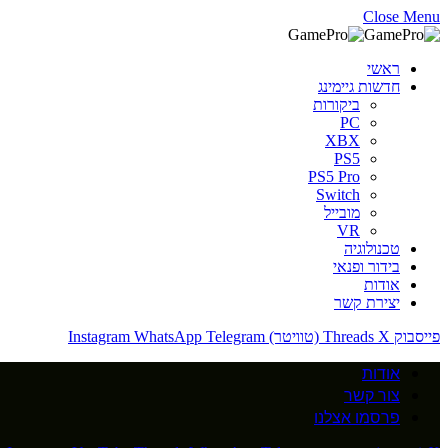
Close Menu
ראשי
חדשות גיימינג
ביקורות
PC
XBX
PS5
PS5 Pro
Switch
מובייל
VR
טכנולוגיה
בידור ופנאי
אודות
יצירת קשר
פייסבוק
X (טוויטר)
Threads
Telegram
WhatsApp
Instagram
אודות
צור קשר
פרסמו אצלנו