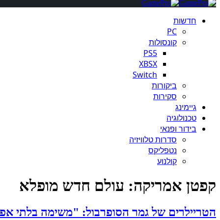
חדשות
PC
קונסולות
PS5
XBSX
Switch
ביקורות
סקירות
גיימינג
טכנולוגיה
בידור ופנאי
סדרות טלוויזיה
נטפליקס
קולנוע
קפטן אמריקה: עולם חדש מופלא
הטריילרים של גמר הסופרבול: "משימה בלתי אפשרית",