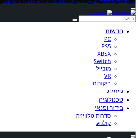
X (טוויטר)
פייסבוק
Telegram
WhatsApp
Threads
YouTube
Instagram
חדשות
PC
PS5
XBSX
Switch
מובייל
VR
ביקורות
גיימינג
טכנולוגיה
בידור ופנאי
סדרות טלוויזיה
קולנוע