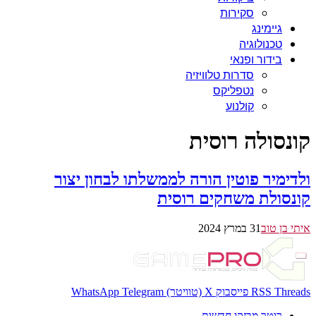
סקירות
גיימינג
טכנולוגיה
בידור ופנאי
סדרות טלוויזיה
נטפליקס
קולנוע
קונסולה רוסית
ולדימיר פוטין הורה לממשלתו לבחון יצור
קונסולת משחקים רוסית
איתי בן טוב
31 במרץ 2024
Threads
RSS
פייסבוק
X (טוויטר)
Telegram
WhatsApp
רוטר מבזקי חדשות