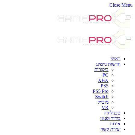
Close Menu
ראשי
חדשות גיימינג
ביקורות
PC
XBX
PS5
PS5 Pro
Switch
מובייל
VR
טכנולוגיה
בידור ופנאי
אודות
יצירת קשר