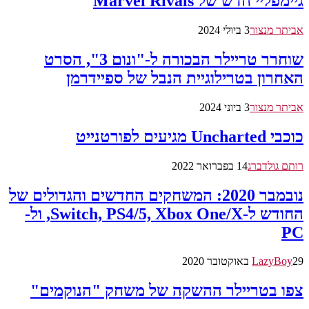
גיימפליי חדש של Marvel Rivals
אביתר מנצור
3 ביולי 2024
שוחרר טריילר הבכורה ל-"ונום 3", הסרט
האחרון בטרילוגיית הנבל של ספיידרמן
אביתר מנצור
3 ביוני 2024
כוכבי Uncharted מגיעים לפורטנייט
רותם גולדברג
14 בפברואר 2022
נובמבר 2020: המשחקים החדשים והגדולים של
החודש ל-Switch, PS4/5, Xbox One/X, ול-
PC
29 באוקטובר 2020
LazyBoy
צפו בטריילר ההשקה של משחק "הנוקמים"