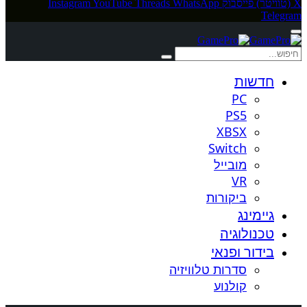
X (טוויטר)
פייסבוק
WhatsApp
Threads
YouTube
Instagram
Telegram
חדשות
PC
PS5
XBSX
Switch
מובייל
VR
ביקורות
גיימינג
טכנולוגיה
בידור ופנאי
סדרות טלוויזיה
קולנוע