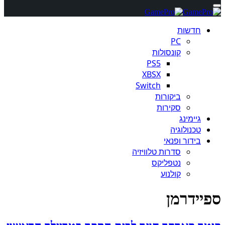
חדשות
PC
קונסולות
PS5
XBSX
Switch
ביקורות
סקירות
גיימינג
טכנולוגיה
בידור ופנאי
סדרות טלוויזיה
נטפליקס
קולנוע
ספיידרמן