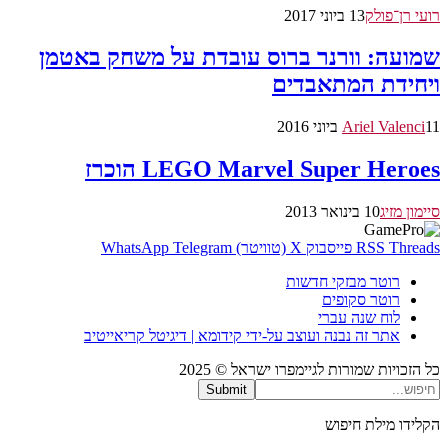
רועי רן־פולק
13 ביוני 2017
שמועה: וורנר ברוס עובדת על משחק באטמן
ויחידת המתאבדים
11 ביוני 2016
Ariel Valenci
LEGO Marvel Super Heroes הוכרז
סיימון מזיג
10 בינואר 2013
Threads
RSS
פייסבוק
X (טוויטר)
Telegram
WhatsApp
רוטר מבזקי חדשות
רוטר סקופים
לוח שנה עברי
אתר זה נבנה ועוצב על-ידי קידומא | דיגיטל קריאייטיב
כל הזכויות שמורות לגיימפרו ישראל © 2025
Submit
הקלידו מילת חיפוש