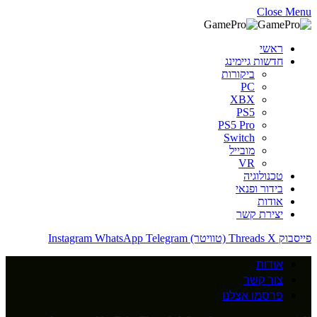
Close Menu
ראשי
חדשות גיימינג
ביקורות
PC
XBX
PS5
PS5 Pro
Switch
מובייל
VR
טכנולוגיה
בידור ופנאי
אודות
יצירת קשר
פייסבוק
X (טוויטר)
Threads
Telegram
WhatsApp
Instagram
אודות
צור קשר
פרסמו אצלנו