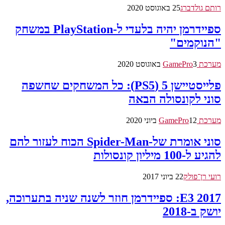
רותם גולדברג
25 באוגוסט 2020
ספיידרמן יהיה בלעדי ל-PlayStation במשחק
"הנוקמים"
מערכת GamePro
3 באוגוסט 2020
פלייסטיישן 5 (PS5): כל המשחקים שחשפה
סוני לקונסולה הבאה
מערכת GamePro
12 ביוני 2020
סוני אומרת של-Spider-Man הכוח לעזור להם
להגיע ל-100 מיליון קונסולות
רועי רן־פולק
22 ביוני 2017
E3 2017: ספיידרמן חוזר לשנה שניה בתערוכה,
יושק ב-2018