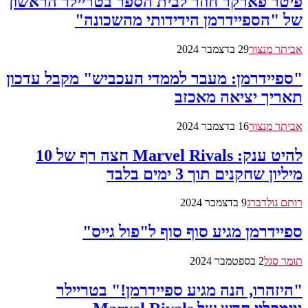
פיטר פארקר חוזר לבית הספר בטריילר הראשון
של "הספיידרמן הידידותי מהשכונה"
אביתר מנצור
29 בדצמבר 2024
"ספיידרמן: מעבר לממדי העכביש" מקבל עדכון
תאריך יציאה מאכזב
אביתר מנצור
16 בדצמבר 2024
להיט ענק: Marvel Rivals חצה רף של 10
מיליון שחקנים תוך 3 ימים בלבד
רותם גולדברג
9 בדצמבר 2024
ספיידרמן מגיע סוף סוף ל"פול גייס"
תומר סגל
2 בספטמבר 2024
"היזהרו, הנה מגיע ספיידרמן!" בטריילר