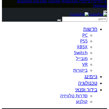
X (טוויטר)
פייסבוק
WhatsApp
Threads
YouTube
Instagram
Telegram
חדשות
PC
PS5
XBSX
Switch
מובייל
VR
ביקורות
גיימינג
טכנולוגיה
בידור ופנאי
סדרות טלוויזיה
קולנוע