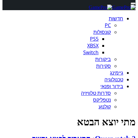
חדשות
PC
קונסולות
PS5
XBSX
Switch
ביקורות
סקירות
גיימינג
טכנולוגיה
בידור ופנאי
סדרות טלוויזיה
נטפליקס
קולנוע
מתי יוצא הבטא