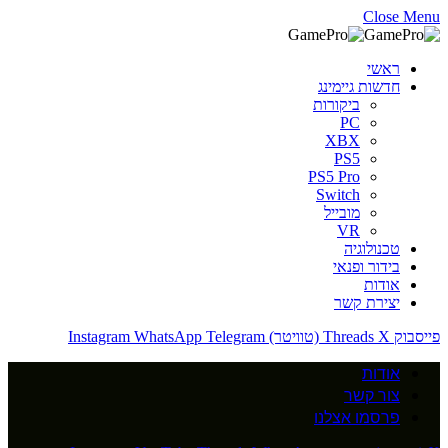
Close Menu
ראשי
חדשות גיימינג
ביקורות
PC
XBX
PS5
PS5 Pro
Switch
מובייל
VR
טכנולוגיה
בידור ופנאי
אודות
יצירת קשר
פייסבוק
X (טוויטר)
Threads
Telegram
WhatsApp
Instagram
אודות
צור קשר
פרסמו אצלנו