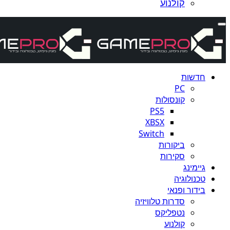
קולנוע
חדשות
PC
קונסולות
PS5
XBSX
Switch
ביקורות
סקירות
גיימינג
טכנולוגיה
בידור ופנאי
סדרות טלוויזיה
נטפליקס
קולנוע