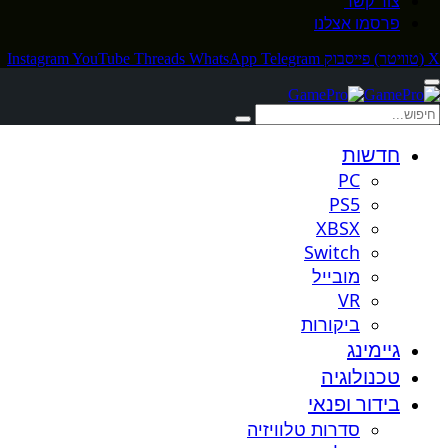
צור קשר
פרסמו אצלנו
X (טוויטר)
פייסבוק
Telegram
WhatsApp
Threads
YouTube
Instagram
חדשות
PC
PS5
XBSX
Switch
מובייל
VR
ביקורות
גיימינג
טכנולוגיה
בידור ופנאי
סדרות טלוויזיה