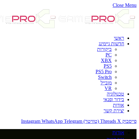
Close Menu
ראשי
חדשות גיימינג
ביקורות
PC
XBX
PS5
PS5 Pro
Switch
מובייל
VR
טכנולוגיה
בידור ופנאי
אודות
יצירת קשר
פייסבוק
X (טוויטר)
Threads
Telegram
WhatsApp
Instagram
אודות