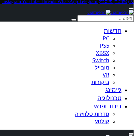
X (טוויטר)
פייסבוק
Telegram
WhatsApp
Threads
YouTube
Instagram
חדשות
PC
PS5
XBSX
Switch
מובייל
VR
ביקורות
גיימינג
טכנולוגיה
בידור ופנאי
סדרות טלוויזיה
קולנוע