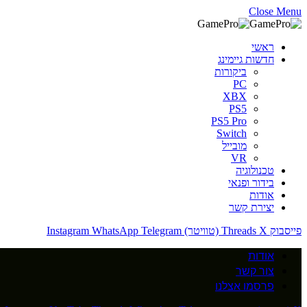
Close Menu
ראשי
חדשות גיימינג
ביקורות
PC
XBX
PS5
PS5 Pro
Switch
מובייל
VR
טכנולוגיה
בידור ופנאי
אודות
יצירת קשר
פייסבוק
X (טוויטר)
Threads
Telegram
WhatsApp
Instagram
אודות
צור קשר
פרסמו אצלנו