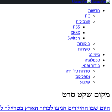
חדשות
PC
קונסולות
PS5
XBSX
Switch
ביקורות
סקירות
גיימינג
טכנולוגיה
בידור ופנאי
סדרות טלוויזיה
נטפליקס
קולנוע
מקום שקט סרט
היום שבו החייזרים הגיעו לכדור הארץ בטריילר 