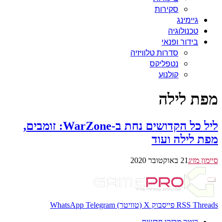
סקירות
גיימינג
טכנולוגיה
בידור ופנאי
סדרות טלוויזיה
נטפליקס
קולנוע
מפת לילה
ליל כל הקדושים נחת ב-WarZone: זומבים,
מפת לילה ועוד
סיימון מזיג
21 באוקטובר 2020
Threads
RSS
פייסבוק
X (טוויטר)
Telegram
WhatsApp
רוטר מבזקי חדשות