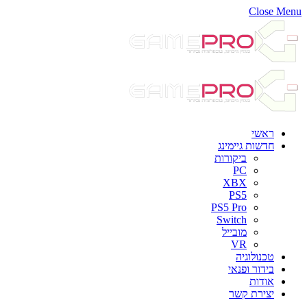
Close Menu
ראשי
חדשות גיימינג
ביקורות
PC
XBX
PS5
PS5 Pro
Switch
מובייל
VR
טכנולוגיה
בידור ופנאי
אודות
יצירת קשר