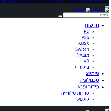
X (טוויטר)
פייסבוק
Telegram
WhatsApp
Threads
YouTube
Instagram
חדשות
PC
PS5
XBSX
Switch
מובייל
VR
ביקורות
גיימינג
טכנולוגיה
בידור ופנאי
סדרות טלוויזיה
קולנוע