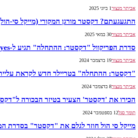
אביתר מנצור
1 ביוני 2025
התגעגעתם? דקסטר מורגן המקורי (מייקל סי-הול)
אביתר מנצור
30 במאי 2025
סדרת הפריקוול "דקסטר: ההתחלה" תגיע ל-yes בחודש הבא
אביתר מנצור
19 בדצמבר 2024
"דקסטר: ההתחלה" בטריילר חדש לקראת עליית
אביתר מנצור
8 בדצמבר 2024
הכירו את 'דקסטר' הצעיר בטיזר הבכורה ל"דקס
תומר סגל
12 בספטמבר 2024
מייקל סי הול חוזר לגלם את "דקסטר" בסדרת המשך בשם rrection