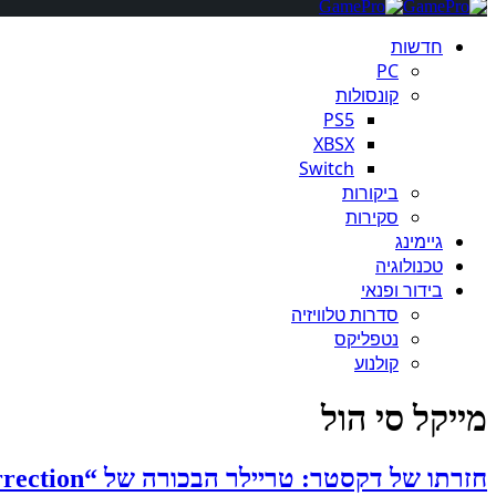
חדשות
PC
קונסולות
PS5
XBSX
Switch
ביקורות
סקירות
גיימינג
טכנולוגיה
בידור ופנאי
סדרות טלוויזיה
נטפליקס
קולנוע
מייקל סי הול
חזרתו של דקסטר: טריילר הבכורה של “Dexter: Resurrection” נחשף וגם כל שמות פרקי העונה