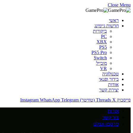
Close Menu
ראשי
חדשות גיימינג
ביקורות
PC
XBX
PS5
PS5 Pro
Switch
מובייל
VR
טכנולוגיה
בידור ופנאי
אודות
יצירת קשר
פייסבוק
X (טוויטר)
Threads
Telegram
WhatsApp
Instagram
אודות
צור קשר
פרסמו אצלנו