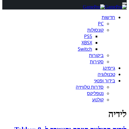
חדשות
PC
קונסולות
PS5
XBSX
Switch
ביקורות
סקירות
גיימינג
טכנולוגיה
בידור ופנאי
סדרות טלוויזיה
נטפליקס
קולנוע
לידיה