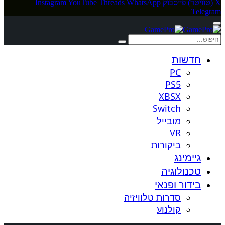
X (טוויטר)
פייסבוק
WhatsApp
Threads
YouTube
Instagram
Telegram
חדשות
PC
PS5
XBSX
Switch
מובייל
VR
ביקורות
גיימינג
טכנולוגיה
בידור ופנאי
סדרות טלוויזיה
קולנוע