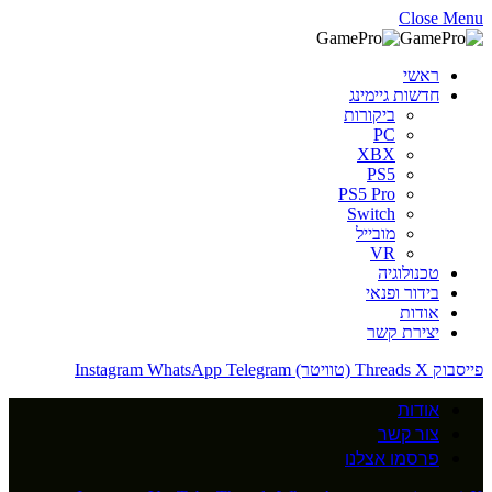
Close Menu
ראשי
חדשות גיימינג
ביקורות
PC
XBX
PS5
PS5 Pro
Switch
מובייל
VR
טכנולוגיה
בידור ופנאי
אודות
יצירת קשר
פייסבוק
X (טוויטר)
Threads
Telegram
WhatsApp
Instagram
אודות
צור קשר
פרסמו אצלנו