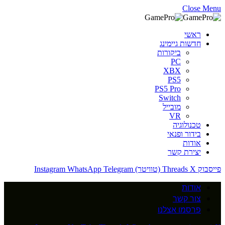
Close Menu
ראשי
חדשות גיימינג
ביקורות
PC
XBX
PS5
PS5 Pro
Switch
מובייל
VR
טכנולוגיה
בידור ופנאי
אודות
יצירת קשר
פייסבוק
X (טוויטר)
Threads
Telegram
WhatsApp
Instagram
אודות
צור קשר
פרסמו אצלנו