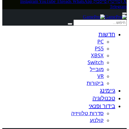
X (טוויטר)
פייסבוק
WhatsApp
Threads
YouTube
Instagram
Telegram
חדשות
PC
PS5
XBSX
Switch
מובייל
VR
ביקורות
גיימינג
טכנולוגיה
בידור ופנאי
סדרות טלוויזיה
קולנוע