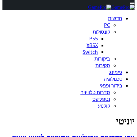
חדשות
PC
קונסולות
PS5
XBSX
Switch
ביקורות
סקירות
גיימינג
טכנולוגיה
בידור ופנאי
סדרות טלוויזיה
נטפליקס
קולנוע
יוניטי