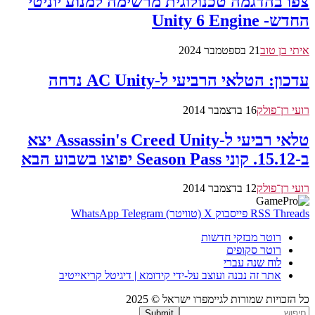
צפו בהדגמה טכנולוגית מרשימה למנוע יוניטי
החדש- Unity 6 Engine
איתי בן טוב
21 בספטמבר 2024
עדכון: הטלאי הרביעי ל-AC Unity נדחה
רועי רן־פולק
16 בדצמבר 2014
טלאי רביעי ל-Assassin's Creed Unity יצא
ב-15.12. קוני Season Pass יפוצו בשבוע הבא
רועי רן־פולק
12 בדצמבר 2014
Threads
RSS
פייסבוק
X (טוויטר)
Telegram
WhatsApp
רוטר מבזקי חדשות
רוטר סקופים
לוח שנה עברי
אתר זה נבנה ועוצב על-ידי קידומא | דיגיטל קריאייטיב
כל הזכויות שמורות לגיימפרו ישראל © 2025
Submit