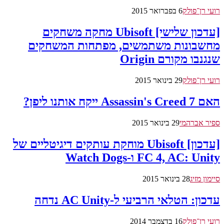
רועי רן־פולק
6 בפברואר 2015
[עדכון שלישי] Ubisoft מחקה משחקים
מחשבונות משתמשים, מפתחות המשחקים
שנגנבו מקורם Origin
רועי רן־פולק
29 בינואר 2015
האם Assassin's Creed 7 ייקח אותנו ליפן?
ספיר אברהמי
29 בינואר 2015
[עדכון] Ubisoft מוחקת עותקים דיגיטליים של
FC 4, AC: Unity ו-Watch Dogs
סיימון מזיג
28 בינואר 2015
עדכון: הטלאי הרביעי ל-AC Unity נדחה
רועי רן־פולק
16 בדצמבר 2014