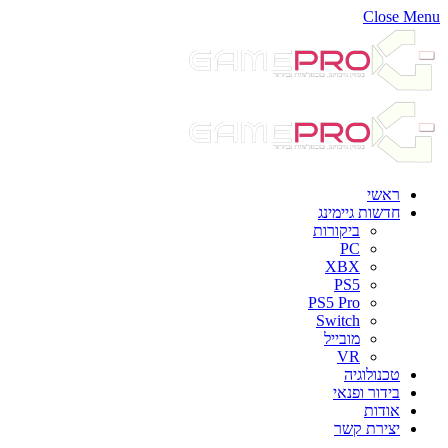
Close Menu
ראשי
חדשות גיימינג
ביקורות
PC
XBX
PS5
PS5 Pro
Switch
מובייל
VR
טכנולוגיה
בידור ופנאי
אודות
יצירת קשר