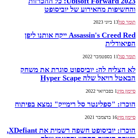
Ubisoft Forward 2023: כל ההכרזות
והחשיפות מהאירוע של יוביסופט
תומר סגל
13 ביוני 2023
Assassin's Creed Red ייקח אותנו ליפן
הפיאודלית
תומר סגל
11 בספטמבר 2022
לא הצליח לה: יוביספוט סוגרת את משחק
הבאטל רויאל שלה Hyper Scape
סיימון מזיג
1 בפברואר 2022
הוכרז: "ספלינטר סל רימייק" נמצא בפיתוח
סיימון מזיג
16 בדצמבר 2021
הוכרז: יוביסופט חשפה רשמית את XDefiant,