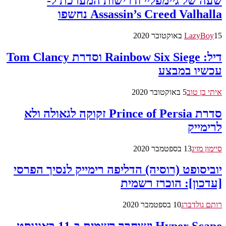
שעה של גיימפליי ודרישות המערכת ל-
Assassin’s Creed Valhalla נחשפו
15 באוקטובר 2020
LazyBoy
דיל: Rainbow Six Siege וסדרת Tom Clancy
עכשיו במבצע
איתי בן טוב
5 באוקטובר 2020
סדרת Prince of Persia זקוקה לגאולה ולא
לרימייק
סיימון מזיג
13 בספטמבר 2020
יוביסופט (רוסיה) הדליפה רימייק לנסיך הפרסי
[עדכון]: הוכרז רשמית
רותם גולדברג
10 בספטמבר 2020