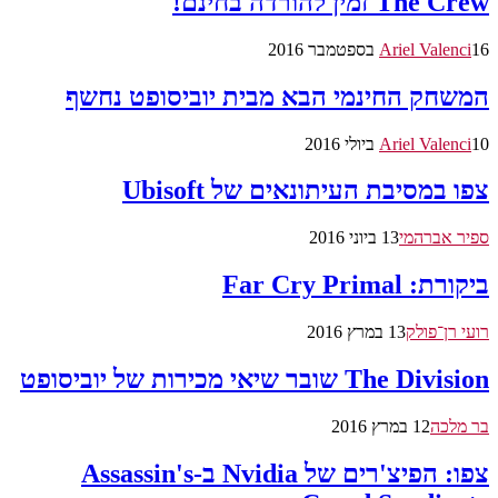
The Crew זמין להורדה בחינם!
16 בספטמבר 2016
Ariel Valenci
המשחק החינמי הבא מבית יוביסופט נחשף
10 ביולי 2016
Ariel Valenci
צפו במסיבת העיתונאים של Ubisoft
ספיר אברהמי
13 ביוני 2016
ביקורת: Far Cry Primal
רועי רן־פולק
13 במרץ 2016
The Division שובר שיאי מכירות של יוביסופט
בר מלכה
12 במרץ 2016
צפו: הפיצ'רים של Nvidia ב-Assassin's