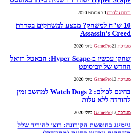
Hyper Scape ישוחרר רשמית ב-11 באוגוסט
רותם גולדברג
1 באוגוסט 2020
10 ש"ח למשחק? מבצע למשחקים בסדרת
Assassin's Creed
מערכת GamePro
21 ביולי 2020
שחקו עכשיו ב-Hyper Scape: הבאטל רויאל
החדש של יוביסופט
מערכת GamePro
13 ביולי 2020
בחינם לכולם: Watch Dogs 2 למחשב זמין
להורדה ללא עלות
מערכת GamePro
13 ביולי 2020
גיימינג בחופשת הקורונה: רוצו להוריד שלל
משחקים עכשיו בחינם (מתעדכן)