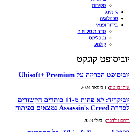
סקירות
גיימינג
טכנולוגיה
בידור ופנאי
סדרות טלוויזיה
נטפליקס
קולנוע
יוביסופט קונקט
יוביסופט הכריזה על Ubisoft+ Premium
איתי בן טוב
15 בינואר 2024
יוביקריד: לא פחות מ-11 כותרים הקשורים
לסדרת Assassin's Creed נמצאים בפיתוח
רותם גולדברג
5 ביולי 2023