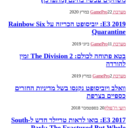
מערכת GamePro
22 במרץ 2020
E3 2019: יוביסופט הכריזה על Rainbow Six
Quarantine
מערכת GamePro
11 ביוני 2019
בטא פתוחה לכולם: The Division 2 זמין
להורדה
מערכת GamePro
2 במרץ 2019
וואלב ויוביסופט נקנסו בשל מדיניות החזרים
כספיים בצרפת
רועי רן־פולק
20 בספטמבר 2018
E3 2017: בואו לראות טריילר חדש ל-South
Park: The Fractured But Whole