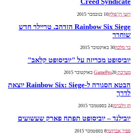
Creed Syndicate
רועי רן־פולק
10 בנובמבר 2015
Rainbow Six Siege הזדהב. טריילר חדש
שוחרר
בר מלכה
30 באוקטובר 2015
יוביסופט מכריזה על "יוביסופט קלאב"
מערכת GamePro
20 באוקטובר 2015
הבטא הסגורה ל-Rainbow Six: Siege יוצאת
לדרך
חן זילברמן
24 בספטמבר 2015
יובילנד – יוביסופט תפתח פארק שעשועים
ספיר אברהמי
8 בספטמבר 2015