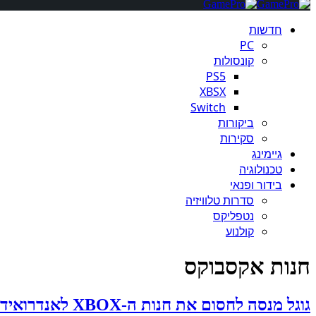
חדשות
PC
קונסולות
PS5
XBSX
Switch
ביקורות
סקירות
גיימינג
טכנולוגיה
בידור ופנאי
סדרות טלוויזיה
נטפליקס
קולנוע
חנות אקסבוקס
גוגל מנסה לחסום את חנות ה-XBOX לאנדרואיד, טוענת מיקרוסופט