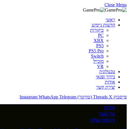
Close Menu
ראשי
חדשות גיימינג
ביקורות
PC
XBX
PS5
PS5 Pro
Switch
מובייל
VR
טכנולוגיה
בידור ופנאי
אודות
יצירת קשר
פייסבוק
X (טוויטר)
Threads
Telegram
WhatsApp
Instagram
אודות
צור קשר
פרסמו אצלנו