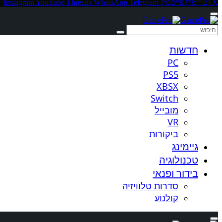
X (טוויטר)
פייסבוק
Telegram
WhatsApp
Threads
YouTube
Instagram
חדשות
PC
PS5
XBSX
Switch
מובייל
VR
ביקורות
גיימינג
טכנולוגיה
בידור ופנאי
סדרות טלוויזיה
קולנוע