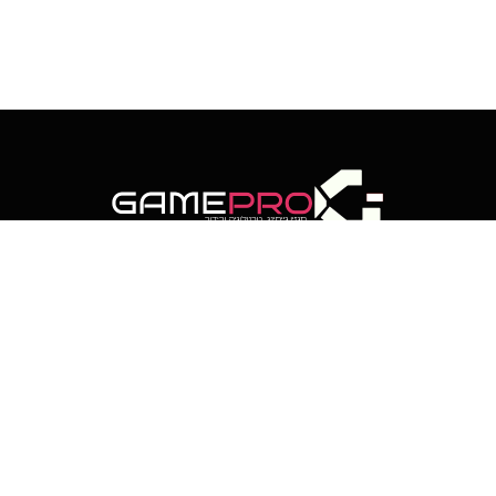
RSS
Threads
פייסבוק
X
WhatsApp
Telegram
(טוויטר)
רוטר מבזקי חדשות
רוטר סקופים
לוח שנה עברי
אתר זה נבנה ועוצב על-ידי קידומא | דיגיטל קריאייטיב
כל הזכויות שמורות לגיימפרו ישראל © 2025