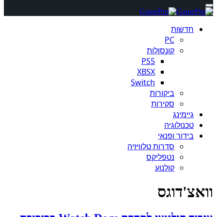
חדשות
PC
קונסולות
PS5
XBSX
Switch
ביקורות
סקירות
גיימינג
טכנולוגיה
בידור ופנאי
סדרות טלוויזיה
נטפליקס
קולנוע
וואצ'דוגס