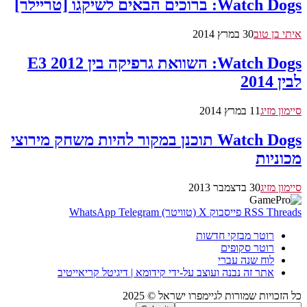
Watch Dogs: ברוכים הבאים לשיקגו [טריילר]
איתי בן טוב
30 במרץ 2014
Watch Dogs: השוואת גרפיקה בין E3 2012
לבין 2014
סיימון מזיג
11 במרץ 2014
Watch Dogs תוכנן במקור להיות משחק מירוצי
מכוניות
סיימון מזיג
30 בדצמבר 2013
Threads
RSS
פייסבוק
X (טוויטר)
Telegram
WhatsApp
רוטר מבזקי חדשות
רוטר סקופים
לוח שנה עברי
אתר זה נבנה ועוצב על-ידי קידומא | דיגיטל קריאייטיב
כל הזכויות שמורות לגיימפרו ישראל © 2025