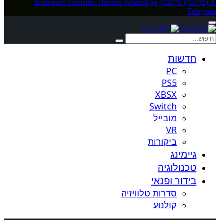
X (טוויטר)
פייסבוק
WhatsApp
Threads
YouTube
Instagram
Telegram
חדשות
PC
PS5
XBSX
Switch
מובייל
VR
ביקורות
גיימינג
טכנולוגיה
בידור ופנאי
סדרות טלוויזיה
קולנוע