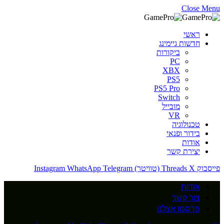
Close Menu
ראשי
חדשות גיימינג
ביקורות
PC
XBX
PS5
PS5 Pro
Switch
מובייל
VR
טכנולוגיה
בידור ופנאי
אודות
יצירת קשר
פייסבוק
X (טוויטר)
Threads
Telegram
WhatsApp
Instagram
אודות
צור קשר
פרסמו אצלנו