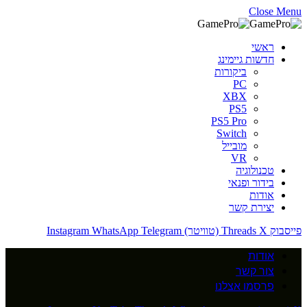
Close Menu
ראשי
חדשות גיימינג
ביקורות
PC
XBX
PS5
PS5 Pro
Switch
מובייל
VR
טכנולוגיה
בידור ופנאי
אודות
יצירת קשר
פייסבוק
X (טוויטר)
Threads
Telegram
WhatsApp
Instagram
אודות
צור קשר
פרסמו אצלנו