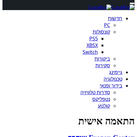
חדשות
PC
קונסולות
PS5
XBSX
Switch
ביקורות
סקירות
גיימינג
טכנולוגיה
בידור ופנאי
סדרות טלוויזיה
נטפליקס
קולנוע
התאמה אישית