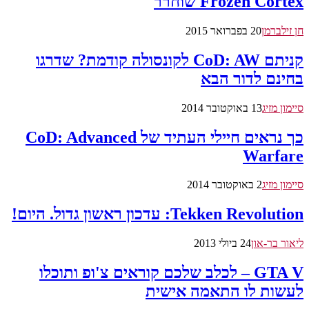
Frozen Cortex שוחרר
חן זילברמן
20 בפברואר 2015
קניתם CoD: AW לקונסולה קודמת? שדרגו
בחינם לדור הבא
סיימון מזיג
13 באוקטובר 2014
כך נראים חיילי העתיד של CoD: Advanced
Warfare
סיימון מזיג
2 באוקטובר 2014
Tekken Revolution: עדכון ראשון גדול. היום!
ליאור בר-און
24 ביולי 2013
GTA V – לכלב שלכם קוראים צ'ופ ותוכלו
לעשות לו התאמה אישית