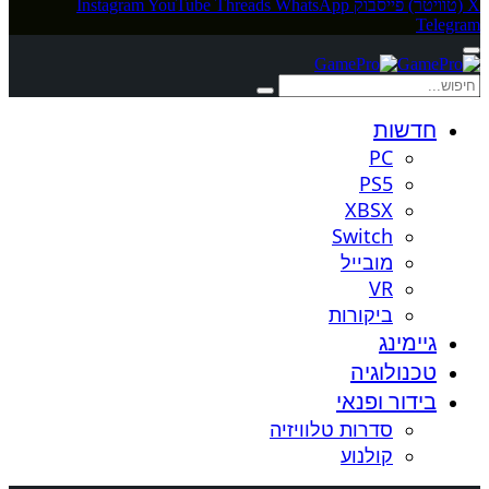
X (טוויטר)
פייסבוק
WhatsApp
Threads
YouTube
Instagram
Telegram
חדשות
PC
PS5
XBSX
Switch
מובייל
VR
ביקורות
גיימינג
טכנולוגיה
בידור ופנאי
סדרות טלוויזיה
קולנוע