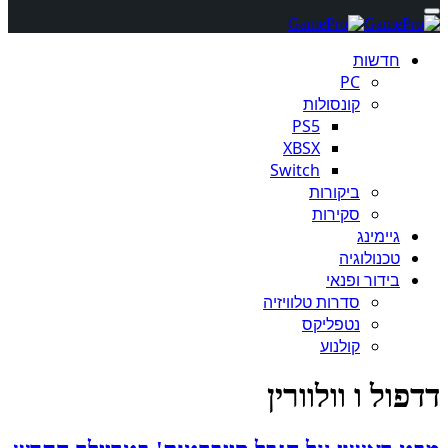
חדשות
PC
קונסולות
PS5
XBSX
Switch
ביקורות
סקירות
גיימינג
טכנולוגיה
בידור ופנאי
סדרות טלוויזיה
נטפליקס
קולנוע
דדפול ו וולוורין