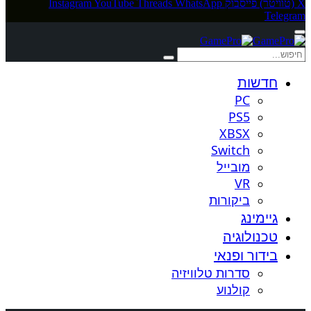
X (טוויטר)
פייסבוק
WhatsApp
Threads
YouTube
Instagram
Telegram
חדשות
PC
PS5
XBSX
Switch
מובייל
VR
ביקורות
גיימינג
טכנולוגיה
בידור ופנאי
סדרות טלוויזיה
קולנוע