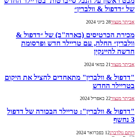
מבט ראשון על הנבל סייברטות' בטריילר החדש
של ״דדפול & וולברין״
אביתר מנצור
28 ביוני 2024
מכירת הכרטיסים (בארה"ב) של ״דדפול &
וולברין״ החלה, עם טריילר חדש ופרסומת
חדשה להיינקין
אביתר מנצור
21 במאי 2024
"דדפול & וולברין" מתאחדים להציל את היקום
בטריילר החדש
אביתר מנצור
22 באפריל 2024
"דדפול & וולברין": טריילר הבכורה של דדפול
3 נחשף
רותם גולדברג
12 בפברואר 2024