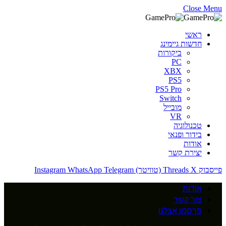
Close Menu
ראשי
חדשות גיימינג
ביקורות
PC
XBX
PS5
PS5 Pro
Switch
מובייל
VR
טכנולוגיה
בידור ופנאי
אודות
יצירת קשר
פייסבוק
X (טוויטר)
Threads
Telegram
WhatsApp
Instagram
אודות
צור קשר
פרסמו אצלנו