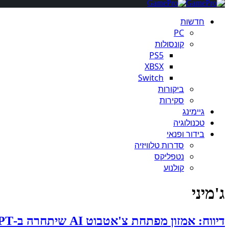
חדשות
PC
קונסולות
PS5
XBSX
Switch
ביקורות
סקירות
גיימינג
טכנולוגיה
בידור ופנאי
סדרות טלוויזיה
נטפליקס
קולנוע
ג'מיני
דיווח: אמזון מפתחת צ'אטבוט AI שיתחרה ב-ChatGPT