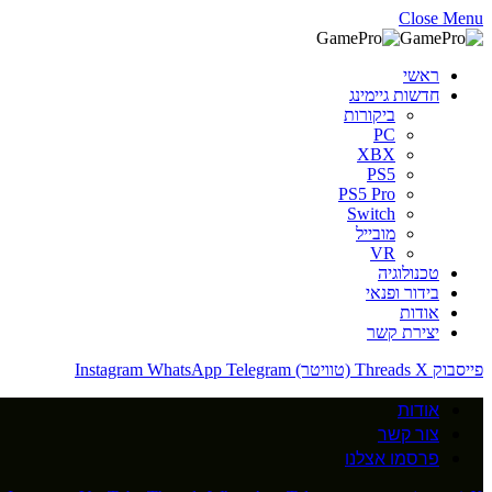
Close Menu
ראשי
חדשות גיימינג
ביקורות
PC
XBX
PS5
PS5 Pro
Switch
מובייל
VR
טכנולוגיה
בידור ופנאי
אודות
יצירת קשר
פייסבוק
X (טוויטר)
Threads
Telegram
WhatsApp
Instagram
אודות
צור קשר
פרסמו אצלנו