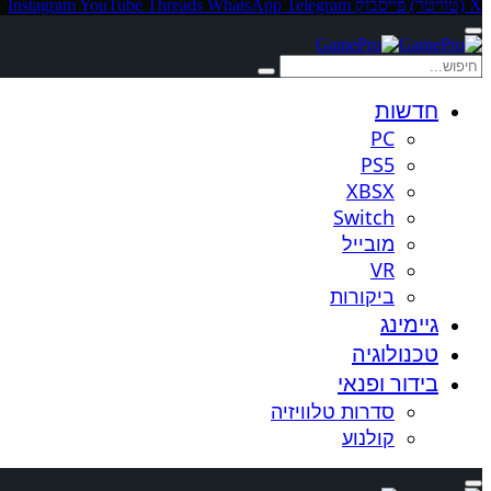
X (טוויטר)
פייסבוק
Telegram
WhatsApp
Threads
YouTube
Instagram
חדשות
PC
PS5
XBSX
Switch
מובייל
VR
ביקורות
גיימינג
טכנולוגיה
בידור ופנאי
סדרות טלוויזיה
קולנוע