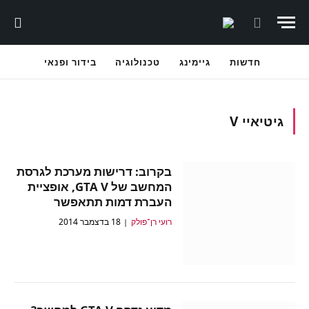
חדשות
גיימינג
טכנולוגיה
בידור ופנאי
גיטיאיי V
בקרוב: דרישות מערכת לגרסת
המחשב של GTA V, אופציית
העברת דמות תתאפשר
רועי רן־פולק
18 בדצמבר 2014