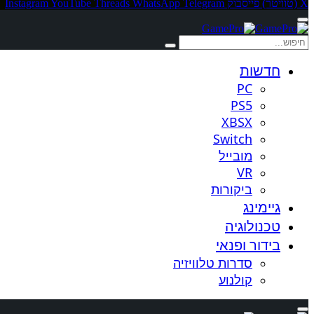
X (טוויטר)
פייסבוק
Telegram
WhatsApp
Threads
YouTube
Instagram
חדשות
PC
PS5
XBSX
Switch
מובייל
VR
ביקורות
גיימינג
טכנולוגיה
בידור ופנאי
סדרות טלוויזיה
קולנוע