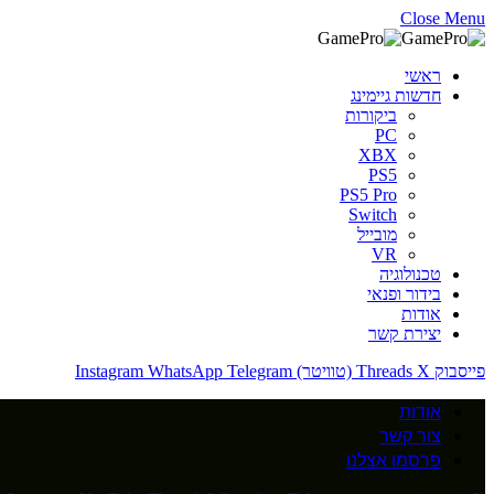
Close Menu
ראשי
חדשות גיימינג
ביקורות
PC
XBX
PS5
PS5 Pro
Switch
מובייל
VR
טכנולוגיה
בידור ופנאי
אודות
יצירת קשר
פייסבוק
X (טוויטר)
Threads
Telegram
WhatsApp
Instagram
אודות
צור קשר
פרסמו אצלנו