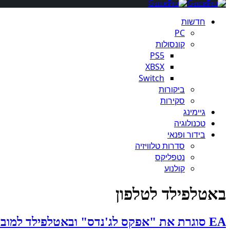
חדשות
PC
קונסולות
PS5
XBSX
Switch
ביקורות
סקירות
גיימינג
טכנולוגיה
בידור ופנאי
סדרות טלוויזיה
נטפליקס
קולנוע
באטלפילד לטלפון
EA סוגרת את "אפקס לג'נדס" ובאטלפילד למובייל