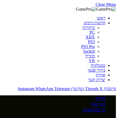
Close Menu
ראשי
חדשות גיימינג
ביקורות
PC
XBX
PS5
PS5 Pro
Switch
מובייל
VR
טכנולוגיה
בידור ופנאי
אודות
יצירת קשר
פייסבוק
X (טוויטר)
Threads
Telegram
WhatsApp
Instagram
אודות
צור קשר
פרסמו אצלנו