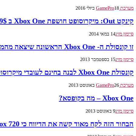
מערכת GamePro
18 ביולי 2016
קינקט Out: מיקרוסופט חושפת Xbox One ב 399$
סיימון מזיג
14 במאי 2014
זו קונסולת ה- Xbox One הראשונה שיצאה מהמפעל
סיימון מזיג
15 בספטמבר 2013
קונסולת Xbox One לבנה בחינם לעובדי מיקרוסופט
מערכת GamePro
26 באוגוסט 2013
Xbox One – מה בקופסא?
סיימון מזיג
9 באוגוסט 2013
הבחור הזה לקח מאוד קשה את הדיווח כי Xbox 720 תדרוש חיבור קבוע לאינטרנט