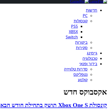
חדשות
PC
קונסולות
PS5
XBSX
Switch
ביקורות
סקירות
גיימינג
טכנולוגיה
בידור ופנאי
סדרות טלוויזיה
נטפליקס
קולנוע
אקסבוקס חדש
קונסולת Xbox One S תושק בתחילת חודש הבא