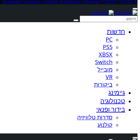
X (טוויטר)
פייסבוק
Telegram
WhatsApp
Threads
YouTube
Instagram
חדשות
PC
PS5
XBSX
Switch
מובייל
VR
ביקורות
גיימינג
טכנולוגיה
בידור ופנאי
סדרות טלוויזיה
קולנוע