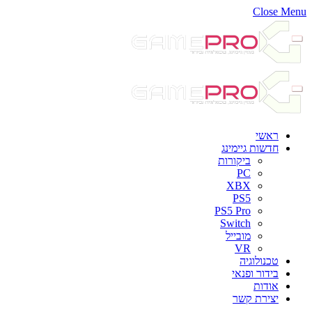
Close Menu
ראשי
חדשות גיימינג
ביקורות
PC
XBX
PS5
PS5 Pro
Switch
מובייל
VR
טכנולוגיה
בידור ופנאי
אודות
יצירת קשר