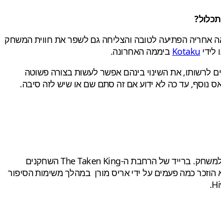
שבאה אחריה הפתיעה לטובה והצליחה גם לשפר את חווית המשחק
 לידי
Kotaku
ביממה האחרונה.
במשחק כל קלאס יכול לבחור להשתמש באחד מ-2 הסאב-קלאסים העומדים לרשותו, את השינוי בינהם אפשר לעשות בצורה פשוטה
נוסף, עד כה לא ידוע אם זה סתם שם או שיש לזה סיבה.
לצד אלו, יתווספו אל המשחק גם מפות PvP חדשות, משימות סטרייק חדשות, ורייד חדש לאחר שבהרחבה השנייה לא נוסף רייד למשחק. ברייד של הרחבת ה-The Taken King השחקנים
ביו של קרוטה (אותו שחקני דסטני הרגו אין ספור פעמים ברייד שנוסף בהרחבה הראשונה), שמו אורייקס (Oryx) והוא הוזכר כמה פעמים על ידי אריס מורן במהלך משימות הסיפור