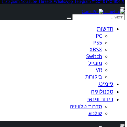
X (טוויטר)
פייסבוק
Telegram
WhatsApp
Threads
YouTube
Instagram
חדשות
PC
PS5
XBSX
Switch
מובייל
VR
ביקורות
גיימינג
טכנולוגיה
בידור ופנאי
סדרות טלוויזיה
קולנוע