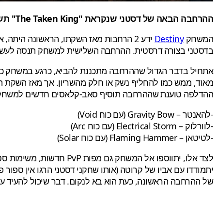
ההרחבה הבאה של דסטני שנקראת "The Taken King" תשוחרר בספטמבר ותעלה כפול מההרחבות הקודמות, מה היא תכלול?
המשחק
Destiny
ידע 2 הרחבות מאז השקתו, הראשונה הית
בדסטני בצורה דרסטית. ההרחבה השלישית למשחק תנסה לעשות את
מאוד, ממש כמו להחליף נשק או חלק מהשריון. אך מאז השקת ה
ההדלפה טוענת שההרחבה תוסיף סאב-קלאסים חדשים למשחק
-להאנטר – Gravity Bow (עם כוח Void)
-לוורלוק – Electrical Storm (עם כוח Arc)
-לטיטאן – Flaming Hammer (עם כוח Solar)
של ההרחבה הראשונה, כעת הוא בא לנקום. דבר שיכול להעיד על 