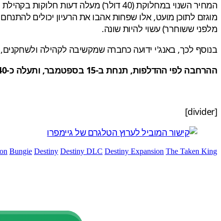
המחיר השנוי במחלוקת (40 דולר) מעלה ד
מוגזם לתוכן מועט, אלו שפחות אהבו את הרעיון יכולים להתנחם 
מלפני ששוחרר) עשוי להיות שונה.
בנוסף לכך, באנג'י ידועה כחברה שמקשיבה לקהילה ולשחקנים, 
ההרחבה לפי ההדלפות, תנחת ב-15 בספטמבר, ותעלה כ-40 דולר. אנחנו צפויים לראות עוד על דסטני ב-
[divider]
ion
Bungie
Destiny
Destiny DLC
Destiny Expansion
The Taken King