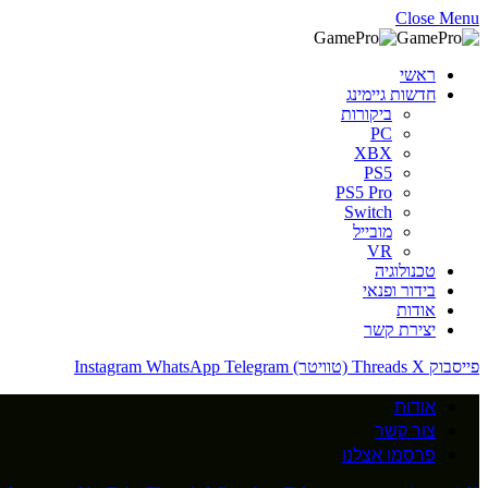
Close Menu
ראשי
חדשות גיימינג
ביקורות
PC
XBX
PS5
PS5 Pro
Switch
מובייל
VR
טכנולוגיה
בידור ופנאי
אודות
יצירת קשר
פייסבוק
X (טוויטר)
Threads
Telegram
WhatsApp
Instagram
אודות
צור קשר
פרסמו אצלנו