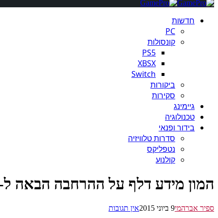
חדשות
PC
קונסולות
PS5
XBSX
Switch
ביקורות
סקירות
גיימינג
טכנולוגיה
בידור ופנאי
סדרות טלוויזיה
נטפליקס
קולנוע
המון מידע דלף על ההרחבה הבאה ל-Destiny
ספיר אברהמי
9 ביוני 2015
אין תגובות