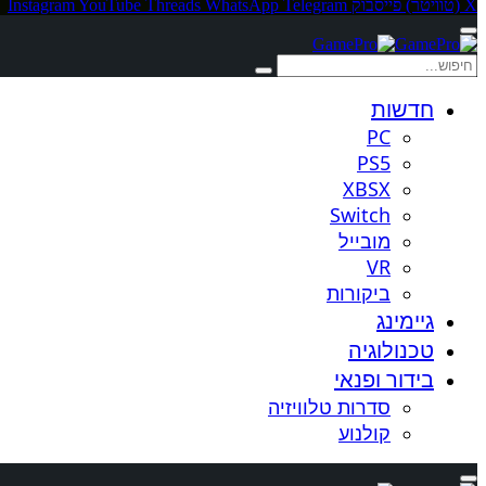
X (טוויטר)
פייסבוק
Telegram
WhatsApp
Threads
YouTube
Instagram
חדשות
PC
PS5
XBSX
Switch
מובייל
VR
ביקורות
גיימינג
טכנולוגיה
בידור ופנאי
סדרות טלוויזיה
קולנוע