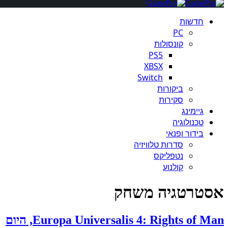
חדשות
PC
קונסולות
PS5
XBSX
Switch
ביקורות
סקירות
גיימינג
טכנולוגיה
בידור ופנאי
סדרות טלוויזיה
נטפליקס
קולנוע
אסטרטגיה משחק
Europa Universalis 4: Rights of Man, היום