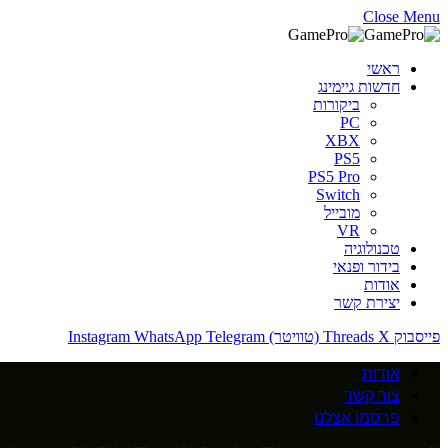
Close Menu
ראשי
חדשות גיימינג
ביקורות
PC
XBX
PS5
PS5 Pro
Switch
מובייל
VR
טכנולוגיה
בידור ופנאי
אודות
יצירת קשר
פייסבוק
X (טוויטר)
Threads
Telegram
WhatsApp
Instagram
אודות
צור קשר
פרסמו אצלנו