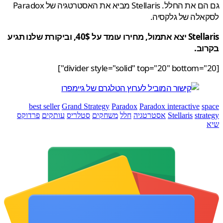
גם הם את החלל. Stellaris מביא את האסטרטגיה של Paradox
אלה של גלקסיה.
Stellaris יצא אתמול, מחירו עומד על 40$, וביקורת שלנו תגיע
וב.
best seller
Grand Strategy
Paradox
Paradox interactive
s
stra
Stellaris
אסטרטגיה
חלל
משחקים
סטלריס
עותקים
פרדוקס