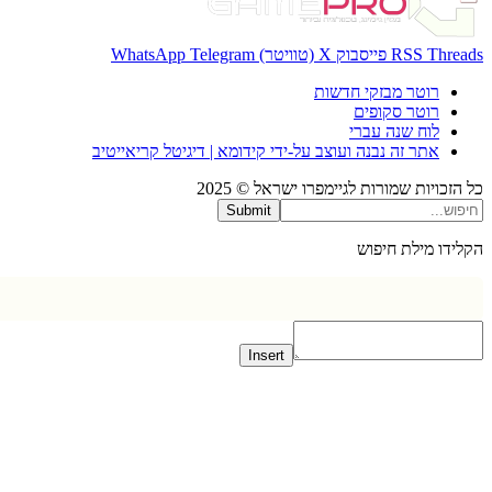
Thr
RSS
פייסבוק
X (טוויטר)
Telegram
WhatsApp
רוטר מבזקי חדשות
רוטר סקופים
לוח שנה עברי
אתר זה נבנה ועוצב על-ידי קידומא | דיגיטל קריאייטיב
כויות שמורות לגיימפרו ישראל © 2025
Submit
דו מילת חיפוש
Insert