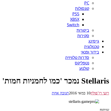
PC
קונסולות
PS5
XBSX
Switch
ביקורות
סקירות
גיימינג
טכנולוגיה
בידור ופנאי
סדרות טלוויזיה
נטפליקס
קולנוע
S נמכר 'כמו לחמניות חמות'
 רן־פולק
10 במאי 2016
תגובה אחת
ף