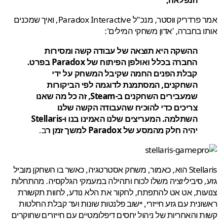
אמר פרדריק ווסטר, מנכ"ל Paradox Interactive, ואיך שמכנים
 בחברה, 'אדון משחקי המילים':
ההשקה היא תוצאה של עבודה קשה ומסירות
החברה בכלל ואולפן הפיתוח של Paradox בפרט.
קבלת הפנים החמה שקיבל המשחק על ידי
השחקנים, המסתמנת לדוגמה לפי הביקורות
שמעבירים השחקנים ב-Steam, זה כל מה שאנו
צריכים כדי להוכיח שהעבודה הקשה שלנו
השתלמה. המעריצים שלנו האמינו בנו ו-Stellaris
יהיה חלק מהמסע של Paradox למשך זמן ר
ב.
Stellaris הוא, כאמור, משחק אסטרטגיה, כאשר בו השחקן מוביל
 סיביליזציה משלו לכוח ותהילה במעמקי הגלקסיה. מהתחלות
ות, אט אט להתפתח, לחקור את הלא נודע, לחוות תקשורת
נית עם גזע חייזרי, יישוב פלנטות שונות ועד קבלת החלטות
 והאחריות של ניהול יחסים דיפלומטיים עם חייזרים שחוקרים