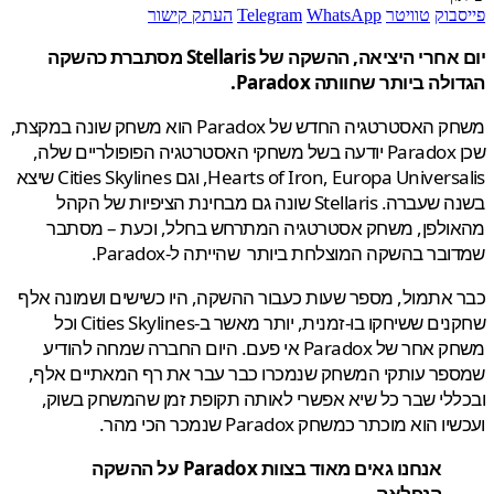
בוק
טוויטר
WhatsApp
Telegram
העתק קישור
יום אחרי היציאה, ההשקה של Stellaris מסתברת כהשקה
ה ביותר שחוותה Paradox.
משחק האסטרטגיה החדש של Paradox הוא משחק שונה במקצת,
שכן Paradox יודעה בשל משחקי האסטרטגיה הפופולריים שלה,
Hearts of Iron, Europa Universalis, וגם Cities Skylines שיצא
בשנה שעברה. Stellaris שונה גם מבחינת הציפיות של הקהל
ולפן, משחק אסטרטגיה המתרחש בחלל, וכעת – מסתבר
בר בהשקה המוצלחת ביותר שהייתה ל-Paradox.
אתמול, מספר שעות כעבור ההשקה, היו כשישים ושמונה אלף
שחקנים ששיחקו בו-זמנית, יותר מאשר ב-Cities Skylines וכל
משחק אחר של Paradox אי פעם. היום החברה שמחה להודיע
פר עותקי המשחק שנמכרו כבר עבר את רף המאתיים אלף,
לי שבר כל שיא אפשרי לאותה תקופת זמן שהמשחק בשוק,
הוא מוכתר כמשחק Paradox שנמכר הכי מהר.
אנחנו גאים מאוד בצוות Paradox על ההשקה
הנפלאה,