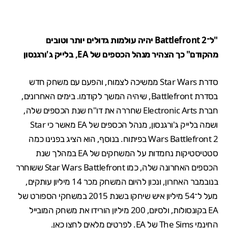
"ל־Battlefront 2 יהיה עולמות גדולים יותר וטובים
מהקודם" כך הצהיר מנהל הכספים של EA, בלייק ג'ורגנסון
סדרת Star Wars ממשיכה לצמוח, והפעם עם משחק חדש
בסדרת
Battlefront
, שיהיה המשך לקודמו. בימים האחרונים,
חברת Electronic Arts שחררה את דו"ח שנת הכספים שלה,
ושמה בלייק ג'ורגנסון, מנהל הכספים של EA מאשר כי Star
Wars Battlefront 2 בפיתוח. בנוסף, הוא הציג בפנינו כמה
סטטיסטיקות נחמדות על המשחקים של EA במהלך שנת
הכספים האחרונה שלה, כמו Star Wars Battlefront ששוחרר
בנובמבר האחרון, ונכון להיום המשחק מכר 14 מיליון עותקים,
מעל ל־54 מיליון איש שיחקו בשנת 2015 במשחקי הספורט של
EA בקונסולות, ולסיום, 200 מיליון הורידו את משחק המובייל
החינמי The Sims של EA. לפרטים מלאים לחצו
כאן
.