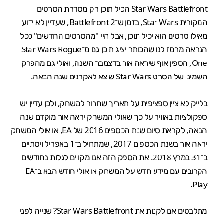
Star Wars Battlefront הכיל תוכן רק מסדרת הסרטים
המקורית Star Wars, בזמן ש־Battlefront 2, שעדיין לא ידוע
מאילו סרטים הוא יכיל תוכן, אבל היי "מהסרטים החדשים" ככל
הנראה מרמז לנו שהכותר יציג תוכן גם מ־Star Wars Rogue
One, הספין אוף שיראה אור בדצמבר השנה, ואולי גם מהפרק
השמיני של הסרט Star Wars שיצא לאקרנים שנה הבאה.
בלייק לא ציין ספציפית על תאריך שחרור למשחק, ולכן עדיין יש
ספקולציות באוויר על כך שאולי המשחק יראה אור מוקדם שנה
הבאה, לקראת סיום שנת הכספים 2016 של EA, או אולי המשחק
יראה אור בשנת הכספים 2017, שמתחיל ב־1 באפריל ויסתיים
ב־31 במרץ 2018. את הספק הזה אנו מקווים לגלות בחודשים
הקרובים עם מידע חדש על המשחק או אולי חודש הבא ב־EA
Play.
מתלבטים אם לקנות את
Star Wars Battlefront
? שנייה לפני