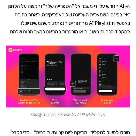
ה- AI החדש על ידי מעבר אל "הספרייה שלך" והקשה על הלחצן
"+" בפינה השמאלית העליונה של האפליקציה. לאחר בחירה
באפשרות AI Playlist מהתפריט הנפתח, משתמשים יוכלו
להקליד הנחיות פשוטות או מורכבות בהתאם למצב הרוח שלהם.
פיצ'ר ה-AI Playlist של ספוטיפיי | קרדיט: spotify
תוכלו למשל להקליד "מוזיקה ליום קר וגשום בבית" – כדי לקבל