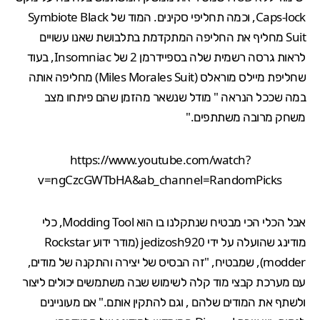
Caps-lock, וכמה תחליפי סקינים. המוד של
Symbiote Black
Suit
מחליף את החליפה המתקדמת בתלבושת שאנו עשויים
לראות גרסה רשמית שלה בספיידרמן 2 של Insomniac, בעוד
שחליפת מיילס מוראלס (
Miles Morales Suit
) מחליפה אותה
במה שככל הנראה " מודל שנשאר מהזמן שהם פיתחו מצב
משחק מרובה משתתפים."
https://www.youtube.com/watch?
v=ngCzcGWTbHA&ab_channel=RandomPicks
אבל הכלי הכי מבטיח שנתקלנו בו הוא
Modding Tool
, כלי
מודינג שהועלה על ידי jedizosh920 (מודר ידוע Rockstar
modder), שמבטיח, "זה הבסיס של יצירה והתקנה של מודים,
עם מערכת קבצי מוד קלה לשימוש שבה משתמשים יכולים ליצור
ולשתף את המודים שלהם , וגם להתקין אותם." אם מעוניינים