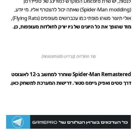
לנסות, יש שרת Discord המוקדש למודינג של ספיידרמן
(
Spider-Man modding
) שאתה יכול להצטרף אליו. מי יודע,
אולי תיצור משהו מופתי כמו עכברושים מעופפים (
Flying Rats
),
מוד שהופך את כל היונים של ניו יורק לחולדות מעופפות, כן.
מוד החולדות (קרדיט-nexusmods)
Spider-Man Remastered שוחרר למחשב ב-12 לאוגוסט
דרך סטים ואפיק גיימס סטור. דרישות המערכת למשחק
כאן
.