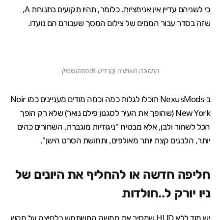
כי לשניהם עדיין אין אנימציות. כלומר, תהיו תקועים בתנוחת A,
שזה בסדר עבור הממים של צילום המסך שעבורם הם נועדו.
החתולה השחורה (קרדיט-nexusmods)
ב-NexusMods תוכלו לגלות כמה וכמה מודים מעניינים כמו
Noir
New York
(שהופך את העיר לסגנון פילם נואר) שלא רק הופך
הכל לשחור ולבן, אלא מבטיח "ניגודיות מוגברת, השחורים כהים
יותר, הלבנים קצת יותר מאולפים, ותחושת הסרט הישן".
חליפה חדשה או להחליף את היונים של
ניו יורק ל..חולדות
יש מוד ללא HUD שמסיר את ממשק המשתמש בלחיצה על מקש