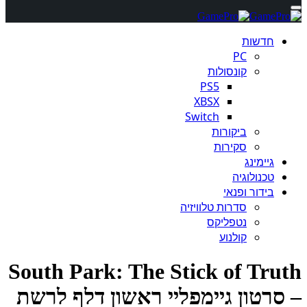
חדשות
PC
קונסולות
PS5
XBSX
Switch
ביקורות
סקירות
גיימינג
טכנולוגיה
בידור ופנאי
סדרות טלוויזיה
נטפליקס
קולנוע
South Park: The Stick of Tru
סרטון גיימפליי ראשון דלף לרשת