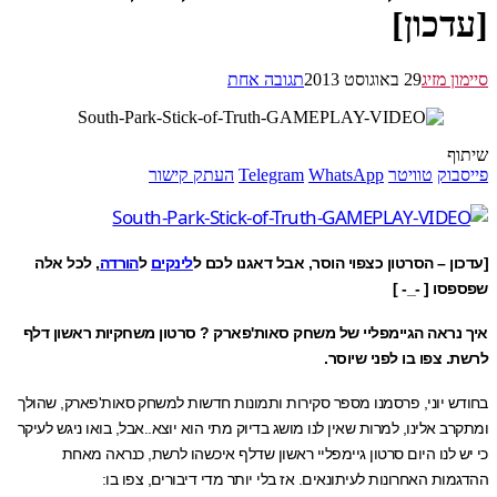
דכון]
ן מזיג
29 באוגוסט 2013
תגובה אחת
ף
בוק
טוויטר
WhatsApp
Telegram
העתק קישור
ון – הסרטון כצפוי הוסר, אבל דאגנו לכם ל
לינקים
ל
הורדה
, לכל אלה
סו [ -_- ]
נראה הגיימפליי של משחק סאות'פארק ? סרטון משחקיות ראשון דלף
. צפו בו לפני שיוסר.
ש יוני, פרסמנו מספר סקירות ותמונות חדשות למשחק סאות'פארק, שהולך
ב אלינו, למרות שאין לנו מושג בדיוק מתי הוא יוצא..אבל, בואו ניגש לעיקר
ש לנו היום סרטון גיימפליי ראשון שדלף איכשהו לרשת, כנראה מאחת
ות האחרונות לעיתונאים. אז בלי יותר מדי דיבורים, צפו בו: