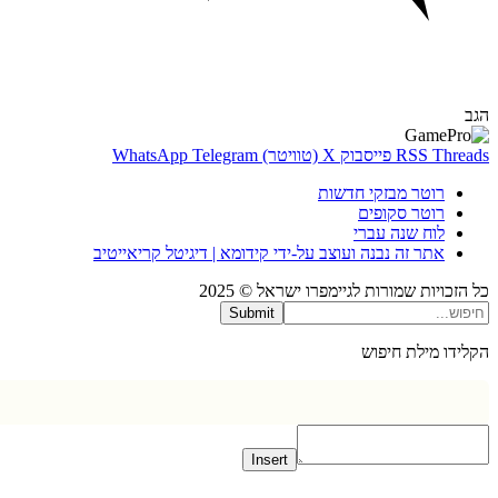
Thr
RSS
פייסבוק
X (טוויטר)
Telegram
WhatsApp
רוטר מבזקי חדשות
רוטר סקופים
לוח שנה עברי
אתר זה נבנה ועוצב על-ידי קידומא | דיגיטל קריאייטיב
כויות שמורות לגיימפרו ישראל © 2025
Submit
דו מילת חיפוש
Insert