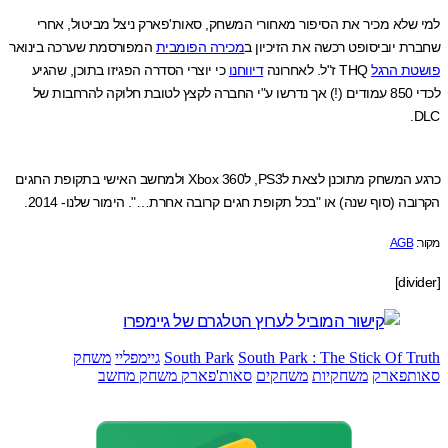
שלא מכיר את הסיפור מאחורי המשחק, סאות'פארק ניצל מביטול, אחרי
ת יוביסופט רכשה את הזיכיון ב
מכירה הפומבית
המפורסמת שערכה בינואר
ת הרגל
THQ ז"ל. לאחרונה
דיווחנו
כי יוצרי הסדרה הפגיזו בתוכן, שהגיע
לכדי 850 עמודים (!) אך נדרשו ע"י החברה לקצץ לטובת חלוקה להרחבות של
כרגע המשחק מתוכנן לצאת לPS3, לXbox 360 ולמחשב האישי בתקופת החגים
ה (סוף שנה) או "בכל תקופת חגים קרובה אחרת…". הימור שלנו- 2014.
AGB
South Park : The Stick Of T
South Park
גיימפליי
משחק
תפארק
משחקיות
משחקים
סאות'פארק משחק מחשב